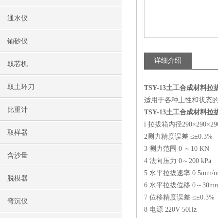
通水仪
铺砂仪
详细介绍
取芯机
取土环刀
TSY-13土工合成材料拉
适用于各种土性和状态的土与
比重计
TSY-13土工合成材料拉
l 拉拔箱内径290×290×29
取样器
2测力精度误差 ≤±0.3%
3 测力范围 0 ～10 KN
含沙量
4 法向压力 0～200 kPa
5 水平拉拔速率 0.5mm/m
脱模器
6 水平拉拔位移 0～30m
7 位移精度误差 ≤±0.3%
弯沉仪
8 电源 220V 50Hz