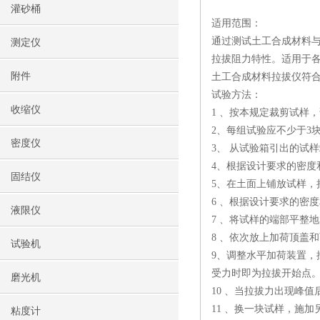
灌砂桶
适用范围：
通过测试土工合成材料
测定仪
拉拔阻力特性。适用于
附件
土工合成材料拉拔仪符合标准： J
试验方法：
收缩仪
1 、按本规定裁剪试样
2、每组试验应不少于3
密度仪
3、 从试验箱引出的试
4、根据设计要求的密
固结仪
5、在土面上铺放试样
6 、根据设计要求的密
液限仪
7 、将试样的端部平整
8 、依次放上加荷顶盖
试验机
9、调整水平加荷装置
受力时即为拉拔开始点。
磨光机
10 、当拉拔力出现峰
11 、换一块试样，施
粘度计