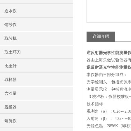
通水仪
铺砂仪
详细介绍
取芯机
取土环刀
逆反射器光学性能测量
器由上海乐傲试验仪器
比重计
逆反射器光学性能测量
本仪器由三部分组成：
取样器
光学检测头：包括光源系
测量显示仪：包括直流
含沙量
3.校准板：仪器校准板
技术指标；
脱模器
观测角（α）：0.2o～2.
入射角（β）：-40o～+
弯沉仪
光源色温：2856K（即