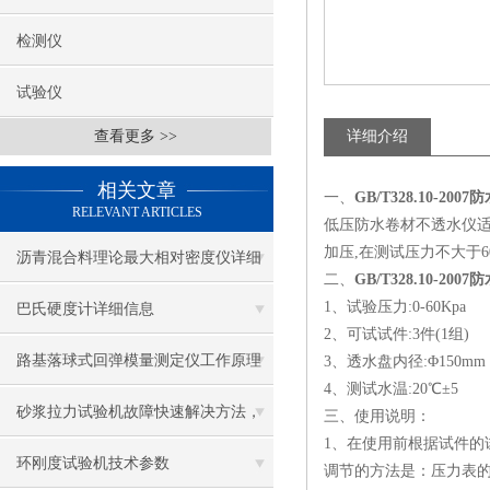
检测仪
试验仪
查看更多 >>
详细介绍
相关文章
一、
GB/T328.10-2
RELEVANT ARTICLES
低压防水卷材不透水仪适
加压,在测试压力不大于60
沥青混合料理论最大相对密度仪详细
二、
GB/T328.10-2
使用说明
1、试验压力:0-
巴氏硬度计详细信息
2、可试试件:3件(1组)
路基落球式回弹模量测定仪工作原理
3、透水盘内径:Φ150mm
4、测试水温:20℃±5
及使用方法
砂浆拉力试验机故障快速解决方法，
三、
使用说明：
1、在使用前根据试件的
小白也能看得懂
环刚度试验机技术参数
调节的方法是：压力表