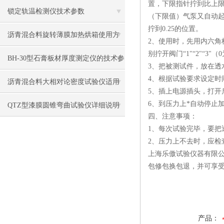
置，下限指针拧到比上限
锁定轨温检测仪技术参数
（下限值）气泵又自动起
拧到0.25的位置。
沥青混合料旋转薄膜加热烘箱使用方
2、使用时，先用内六角
别拧开阀门“1"“2"“
法
BH-30型石膏板材厚度测定仪的技术参
3、把被测试件，放在透
4、根据试验要求设定时
数
沥青混合料大相对论密度试验仪适用
5、插上电源插头，打
6、到压力上*自动停止
范围
QTZ型漆膜圆锥弯曲试验仪详细说明
四、
注意事项：
书
1、每次试验完毕，要把
2、压力上不去时，应检
上海乐傲试验仪器有限
包修包换包退，并可享
产品：