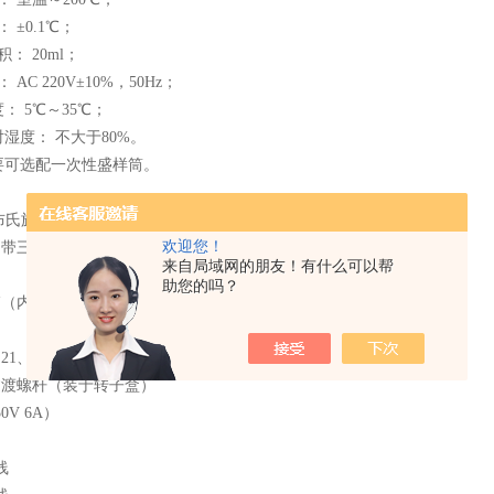
 ±0.1℃；
： 20ml；
AC 220V±10%，50Hz；
： 5℃～35℃；
对湿度： 不大于80%。
要可选配一次性盛样筒。
1C型布氏旋转粘度计机头（装于铝合金箱）
欢迎您！
（带三只水平调节螺钉）
来自局域网的朋友！有什么可以帮
助您的吗？
箱（内含温控仪、微型打印机）
21、27、28、29号）（装于转子盒）
过渡螺杆（装于转子盒）
0V 6A）
线