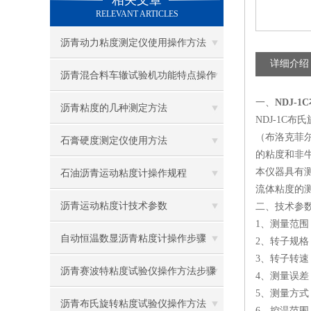
相关文章
RELEVANT ARTICLES
沥青动力粘度测定仪使用操作方法
详细介绍
沥青混合料车辙试验机功能特点操作
一、
NDJ-
使用说明
沥青粘度的几种测定方法
NDJ-1C
（布洛克菲尔
石膏硬度测定仪使用方法
的粘度和非
本仪器具有
石油沥青运动粘度计操作规程
流体粘度的
沥青运动粘度计技术参数
二、
技术参
1、测量范围： 
自动恒温数显沥青粘度计操作步骤
2、转子规格：
3、转子转速： 
沥青赛波特粘度试验仪操作方法步骤
4、测量误差： 
5、测量方式
沥青布氏旋转粘度试验仪操作方法
6、控温范围