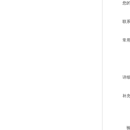
您
联
常
详
补