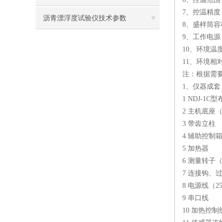
7、控温精度：
沥青漂浮度试验仪技术参数
8、盛样筒容积
9、工作电源： 
10、环境温度
11、环境相
注：根据需
1、仪器成套
1 NDJ-
2 主机底座
3 带齿立柱
4 辅助控制
5 加热器
6 测量转子（
7 连接钩、
8 电源线（25
9 串口线
10 加热控制