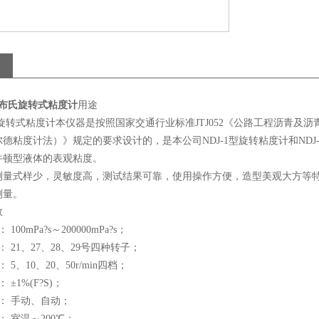
1C布氏旋转式粘度计
用途
布氏旋转式粘度计本仪器是按照国家交通行业标准JTJ052《公路工程沥青及
德粘度计法）》规定的要求设计的，是本公司NDJ-1型旋转粘度计和ND
牛顿型液体的表观粘度。
测量式样少，灵敏度高，测试结果可靠，使用操作方便，造型美观大方等
测量。
数
100mPa?s～200000mPa?s；
 21、27、28、29号四种转子；
5、10、20、50r/min四档；
±1%(F?S)；
： 手动、自动；
： 室温～200℃；