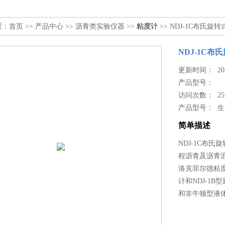
置：
首页
>>
产品中心
>>
沥青类实验仪器
>>
粘度计
>> NDJ-1C布氏旋
NDJ-1C布
更新时间： 2024
产品型号：
访问次数： 25
产品型号： 
简单描述
NDJ-1C布
程沥青及沥青混
洛克菲尔德粘度
计和NDJ-1
和非牛顿型液