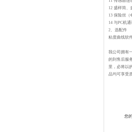
11 传感器连
12 盛样筒
13 保险丝（Φ
14 与PC机
2、选配件
粘度曲线软
我公司拥有
的到售后服
里，必将以
品均可享受
您