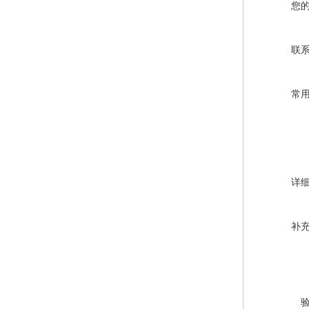
您
联
常
详
补