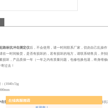
起路标抗冲击测定仪
后，不会使用，请一时间联系厂家，切勿自己乱操作
，请在一时间验货，是否有损坏的，若有损坏的地方，请联系销售员，并拍
因素损坏，产品质保一年（一年之内有质量问题，包修包换包退，终身维修
件寄过去！
1040±5)g
00mm
冲击测定仪
符合我国交通行业标准GB/T 24725-2009《突起路标》对路
欢迎您！