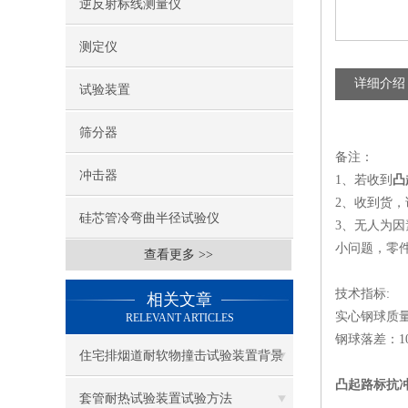
逆反射标线测量仪
测定仪
详细介绍
试验装置
筛分器
备注：
冲击器
1、若收到
凸
2、收到货
硅芯管冷弯曲半径试验仪
3、无人为
小问题，零
查看更多 >>
技术指标:
相关文章
实心钢球质量：(
RELEVANT ARTICLES
钢球落差：10
住宅排烟道耐软物撞击试验装置背景
凸起路标抗
技术目的
套管耐热试验装置试验方法