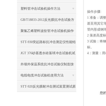
塑料管冲击试验机操作方法
操作步骤:
1 准备：
GB/T18833-2012反光膜抗冲击试验方
甚至用其它
管内形成钢
法
聚氯乙烯塑料波纹管冲击试验机操作
2 落差高
3 试验：
方法
STT-930突起路标抗冲击测定仪性能结
标。
构
JGT 376砂基透水砖落球冲击试验机试
4：测量：
验方法
外墙外保温系统抗冲击试验仪制造技
术与试验方法
电线电缆冲击试验机使用方法
STT-920反光膜耐冲击测试装置测试原
您
理