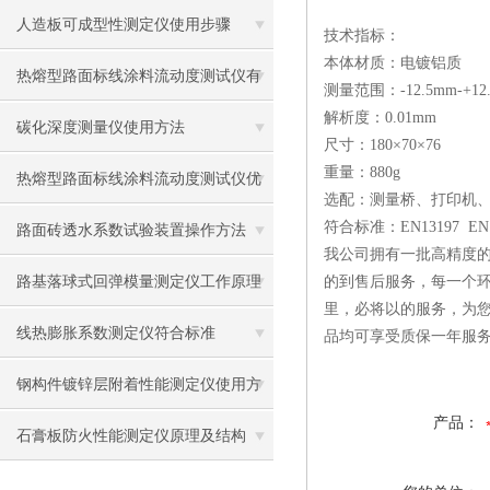
应用
人造板可成型性测定仪使用步骤
技术指标：
本体材质：电镀铝质
热熔型路面标线涂料流动度测试仪有
测量范围：-12.5mm-+12
解析度：0.01mm
什么用？
碳化深度测量仪使用方法
尺寸：180×70×76
重量：880g
热熔型路面标线涂料流动度测试仪优
选配：测量桥、打印机
符合标准：EN13197 EN1
势
路面砖透水系数试验装置操作方法
我公司拥有一批高精度的
路基落球式回弹模量测定仪工作原理
的到售后服务，每一个环
里，必将以的服务，为
及使用方法
线热膨胀系数测定仪符合标准
品均可享受质保一年服
钢构件镀锌层附着性能测定仪使用方
产品：
法
石膏板防火性能测定仪原理及结构