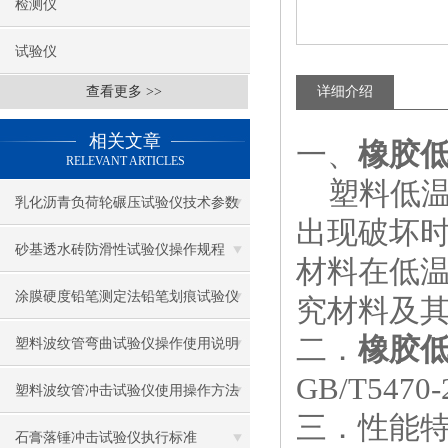
检测仪
试验仪
查看更多 >>
详细介绍
相关文章
一、
橡胶
RELEVANT ARTICLES
塑料低温
乳化沥青负荷轮碾压试验仪技术参数
出现破坏时
及使用注意事项
砂基透水砖防滑性试验仪操作规程
材料在低
涂膜硬度铅笔测定法铅笔划痕试验仪
究材料及
二．
橡胶
使用要求
塑料波纹管弯曲试验仪操作使用说明
GB/T54
塑料波纹管冲击试验仪使用操作方法
三．
性能
石膏落锤冲击试验仪执行标准