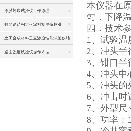
本仪器在
漆膜划痕试验仪工作原理
匀，下降
数显钢结构防火涂料测厚仪标准
四．
技术
1、试验温度
土工合成材料垂直渗透性能试验仪结
2、冲头半径
构原理
路面强度试验仪操作方法
3、钳口半径
4、冲头中心
5、冲头的外
6、冲击时试
7、外型尺寸：
8、功率：1
9、冷井容积