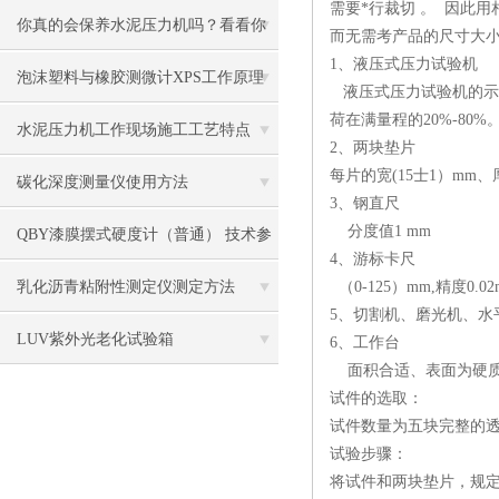
需要*行裁切 。 因此用
准
你真的会保养水泥压力机吗？看看你
而无需考产品的尺寸大小
1、液压式压力试验机
都做到了几条
泡沫塑料与橡胶测微计XPS工作原理
液压式压力试验机的示
荷在满量程的20%-80%
及操作使用
水泥压力机工作现场施工工艺特点
2、两块垫片
每片的宽(15士1）mm
碳化深度测量仪使用方法
3、钢直尺
分度值1 mm
QBY漆膜摆式硬度计（普通） 技术参
4、游标卡尺
数 价格
乳化沥青粘附性测定仪测定方法
（0-125）mm,精度0.02
5、切割机、磨光机、水
LUV紫外光老化试验箱
6、工作台
面积合适、表面为硬质
试件的选取：
试件数量为五块完整的透
试验步骤：
将试件和两块垫片，规定放