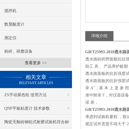
搅拌机
数显酸度计
详细介绍
测定仪
粉碎、研磨设备
GB/T25993-2010
透水路砖的劈面裂抗拉强度试验
查看更多 >>
助工 具 、产品养护龄
透水路面板的抗折强度
相关文章
透水路面板的抗折强度
RELEVANT ARTICLES
录 A”，基 本 上 是 参 照
ZS手动展色轮 使用方法
准中附录 F，对仪器设备 、
误 差 。
QNP平板粘度计 技术参数
GB/T25993-2010
考虑到试验机量程 ，取试
陶瓷无釉砖钢轮式耐磨试验机符合标
规定试件宽度不得大于 