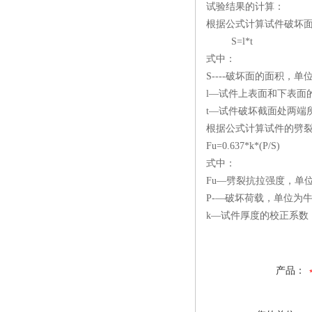
试验结果的计算：
根据公式计算试件破坏面的
S=l*t
式中：
S----破坏面的面积，单位为
l—试件上表面和下表面的
t—试件破坏截面处两端
根据公式计算试件的劈裂
Fu=0.637*k*(P/S)
式中：
Fu—劈裂抗拉强度，单位为
P-—破坏荷载，单位为牛顿
k—试件厚度的校正系数
产品：