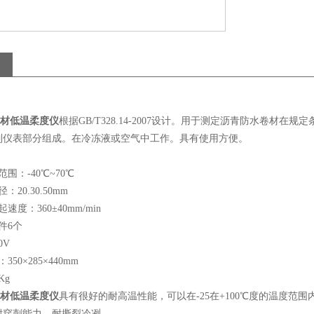
水卷材低温柔度仪
根据GB/T328.14-2007设计。用于测定沥青防水卷
制仪表部分组成。在冷冻液或空气中工作。具有使用方便。
围：-40℃~70℃
20.30.50mm
速度：360±40mm/min
件6个
0V
50×285×440mm
Kg
水卷材低温柔度仪
具有很好的耐高温性能，可以在-25在+100℃度的温度范
耐穿刺能力、耐撕裂冷冽。