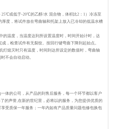
5℃或低于-20℃的乙醇/水 混合物，体积比2：1）冷冻至
件的厚度，将试件放在弯曲轴和托架上放入已冷却的低温水槽
中的温度，当温度达到所设置温度时，时间开始计时，达
试验完成，检查试件有无裂纹。按回行键弯曲下降到起始点。
机灯熄灭时只有温度，时间到达所设定的数值时，弯曲轴
到时不会自动启动。
为一体的公司，从产品的到售后服务，每一个环节都以客户
得了的声誉,在新的世纪里，必将以的服务，为您提供优质的
可享受质保一年服务；一年内如有产品质量问题包修包换包