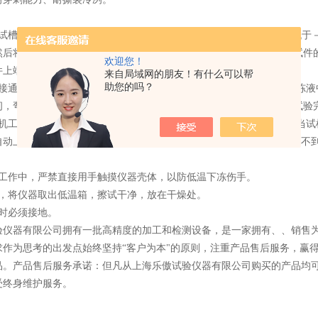
试槽放入低温箱内，加上冷冻液（丙烯二醇/水 溶液，体积比1：1；低于－2
然后将柔度仪两个圆轴的距离按试件调整，即弯曲轴直径+2mm+两倍试
欢迎您！
上端在冷冻液面下10mm。
来自局域网的朋友！有什么可以帮
助您的吗？
仪接通电源，根据标准中设置所规定的温度、时间，此时温度显示即冷冻液
，弯曲轴顶着试件以360mm/min 的速度开始上升，当弯曲轴停止，
试机工作键，试机灯亮时，按启动键或返回键弯曲轴开始上升或下降，当试
自动上升，至上限位停止，按回行键弯曲轴下降到起始点，注意：时间不
在工作中，严禁直接用手触摸仪器壳体，以防低温下冻伤手。
毕，将仪器取出低温箱，擦试干净，放在干燥处。
器时必须接地。
验仪器有限公司拥有一批高精度的加工和检测设备，是一家拥有、、销售
求作为思考的出发点始终坚持“客户为本"的原则，注重产品售后服务，赢
品。产品售后服务承诺：但凡从上海乐傲试验仪器有限公司购买的产品均
受终身维护服务。