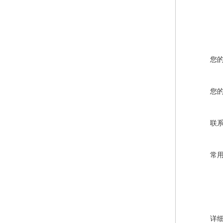
您
您
联
常
详