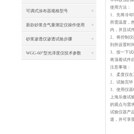
使用方法
：
可调式涂布器规格型号
1、先将冷却
所需温度，
新款砂浆含气量测定仪操作使用
内，并且试件
2、将控制
砂浆渗透仪渗透试验步骤
到所设置时间
3、按一下
WGG-60°型光泽度仪技术参数
将顶着试件
注意事项
：
1、柔度仪
2、试验完
3、使用仪
上海乐傲试
的观点与需
试验仪器产
退，并可享