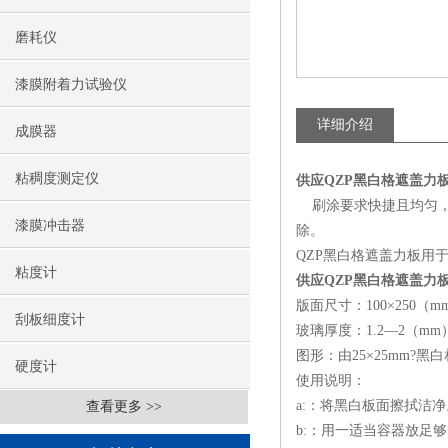
磨耗仪
漆膜附着力试验仪
详细介绍
成膜器
粘稠度测定仪
供应QZP黑白格遮盖力
刷涂要求快捷且均匀，
漆膜冲击器
除。
QZP黑白格遮盖力板用于测
粘度计
供应QZP黑白格遮盖力
版面尺寸：100×250（m
刮板细度计
玻璃厚度：1.2—2（mm
图形：由25×25mm?黑
硬度计
使用说明：
a:：将黑白板面擦拭洁净
查看更多 >>
b:：用一适当容器放足够