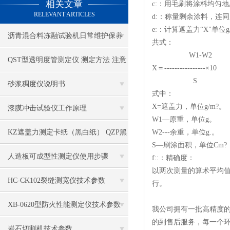
相关文章
c:：用毛刷将涂料均匀
RELEVANT ARTICLES
d:：称量剩余涂料，连
e:：计算遮盖力“X"单位g
沥青混合料冻融试验机日常维护保养
共式：
W1-W2
QST型透明度管测定仪 测定方法 注意
X＝----------------×10
S
事项
砂浆稠度仪说明书
式中：
X=遮盖力，单位g/m?。
漆膜冲击试验仪工作原理
W1—原重，单位g。
KZ遮盖力测定卡纸（黑白纸） QZP黑
W2---余重，单位g.。
S—刷涂面积，单位Cm?
白格遮盖力板 QSG型格式管
人造板可成型性测定仪使用步骤
f::：精确度：
以两次测量的算术平均值
HC-CK102裂缝测宽仪技术参数
行。
XB-0620型防火性能测定仪技术参数
我公司拥有一批高精度的
的到售后服务，每一个环
岩石切割机技术参数