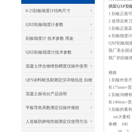
供应QXP刮
0-25刮板细度计结构尺寸
1.刮板正面
2.使用后将
QXD刮板细度计参数
3.刮板正面
4.刮板细度
刮板细度计 技术参数 用途
QXP刮板
我厂系全国
QXD刮板细度计技术参数
我厂的刮板细
混凝土拌合物维勃稠度仪操作使用
规格
QFS涂料耐洗刷测定仪详细信息 自校
1.刮板外形
长175mm×宽
方法
混凝土振动台产品说明
2.刮板沟槽
长140mm×宽
平板导热系数测定仪操作规程
3.刮板的量
zui大量程
人造板防静电性能测定仪使用方法
单槽 100 1
50 5 1