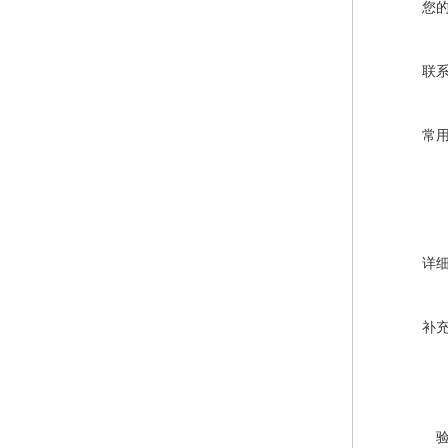
您
联
常
详
补