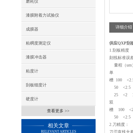
磨耗仪
漆膜附着力试验仪
详细介绍
成膜器
粘稠度测定仪
供应QXP刮
1.刮板精度
漆膜冲击器
刻线标准误
量程（um
粘度计
单
槽 100
刮板细度计
50 <2.5
25 <2 1
硬度计
双
槽 100 <
查看更多 >>
50 <2.5
2.刀精度：
相关文章
RELEVANT ARTICLES
刀刃直线允差2