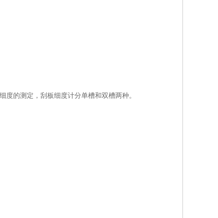
品颗粒细度的测定，刮板细度计分单槽和双槽两种。