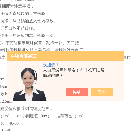
板细度计
注意事项：
可用做刀直线度的日常检验。
刀洗净，涂防锈油放入盒内存放。
及刀刃口均不得磕碰。
计使用一年后应到本厂样验一次。
细度计每套刮板细度计配置：刮板一块、刀二把。
涂料和颜料标准化技术委员会，涂料仪器定点厂。
度计是按照标准ISO1524-1983（E）有关规定，用于色漆和有关产
欢迎您！
来自局域网的朋友！有什么可以帮
助您的吗？
尺寸
65mm×厚13mm
有效尺寸
12.5mm
和刻度值和推荐测试细度范围：
（um） zui小刻度值（um） 推荐范围（um）
0 40-90
5-40