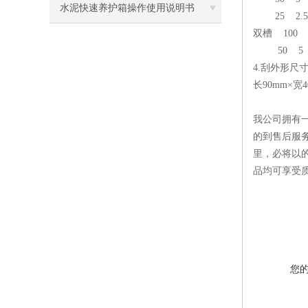
水泥快速养护箱操作使用说明书
25 2.5 
双槽 100 1
50 5 1
4.刮外形尺
长90mm×宽4
我公司拥有
的到售后服
里，必将以
品均可享受
您