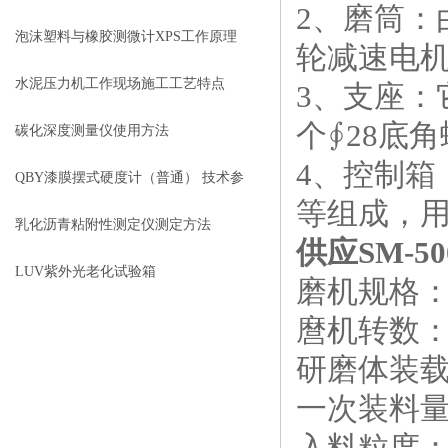
2、磨筒
都做到了几条
泡沫塑料与橡胶测微计XPS工作原理
轮减速电
及操作使用
水泥压力机工作现场施工工艺特点
3、支座
个∮28底
碳化深度测量仪使用方法
4、控制
QBY漆膜摆式硬度计（普通） 技术参
等组成，
数 价格
乳化沥青粘附性测定仪测定方法
供应SM-5
LUV紫外光老化试验箱
磨机规格：Φ
麿机转数：48
研磨体装载量
一次装料量
入料粒度：