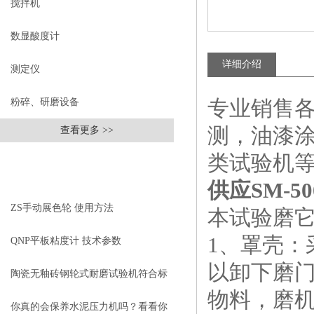
搅拌机
数显酸度计
详细介绍
测定仪
专业销售
粉碎、研磨设备
测，油漆
查看更多 >>
类试验机
相关文章
RELEVANT ARTICLES
供应SM-5
ZS手动展色轮 使用方法
本试验磨
1、罩壳
QNP平板粘度计 技术参数
以卸下磨
陶瓷无釉砖钢轮式耐磨试验机符合标
物料，磨
准
你真的会保养水泥压力机吗？看看你