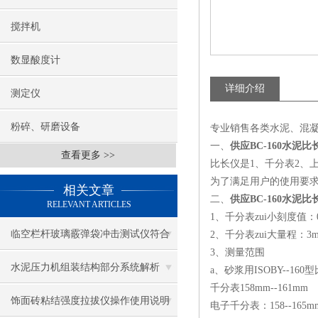
搅拌机
数显酸度计
详细介绍
测定仪
粉碎、研磨设备
专业销售各类水泥、混
一、
供应BC-160水泥比
查看更多 >>
比长仪是1、千分表2、
为了满足用户的使用要
相关文章
二、
供应BC-160水泥比
RELEVANT ARTICLES
1、千分表zui小刻度值：0
临空栏杆玻璃霰弹袋冲击测试仪符合
2、千分表zui大量程：3
3、测量范围
标准
水泥压力机组装结构部分系统解析
a、砂浆用ISOBY--160
千分表158mm--161mm
饰面砖粘结强度拉拔仪操作使用说明
电子千分表：158--165m