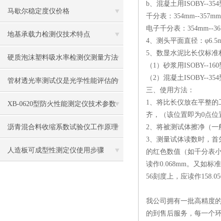
b、混凝土用ISOBY--3
马歇尔稳定度仪价格
千分表：354mm--357mm
电子千分表：354mm--36
地基承载力检测仪技术特点
4、测头平面直径：φ6.5
5、数显水泥比长仪标准
硬质泡沫塑料吸水率检测仪测量方法
（1）砂浆用ISOBY--16
（2）混凝土ISOBY--35
和步骤
管材透光率测试仪是光学性能评估的
三、
使用方法：
1、将比长仪放在平整的
伙伴
XB-0620型防火性能测定仪技术参数
齐，（该位置即为0点位
沥青混合料收缩系数试验仪工作原理
2、将被测试体擦净（一
3、测量试体读数时，
人造板可成型性测定仪使用步骤
的红色数值（如千分表小表
读作0.068mm。又如
56刻度上，应读作158.0
我公司拥有一批高精度的
的到售后服务，每一个环