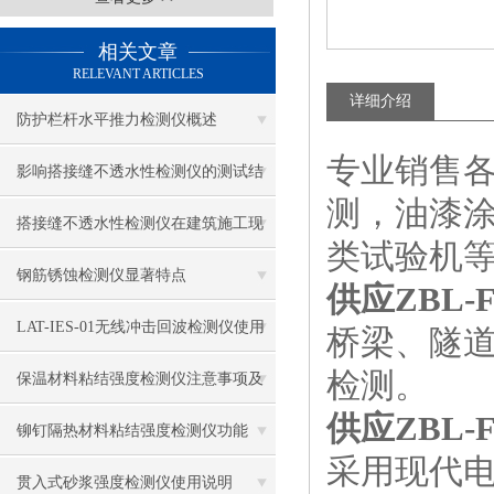
相关文章
RELEVANT ARTICLES
详细介绍
防护栏杆水平推力检测仪概述
专业销售
影响搭接缝不透水性检测仪的测试结
测，油漆
果的因素有哪些？
搭接缝不透水性检测仪在建筑施工现
类试验机
场中的应用
钢筋锈蚀检测仪显著特点
供应ZBL-
LAT-IES-01无线冲击回波检测仪使用
桥梁、隧
检测。
操作方法
保温材料粘结强度检测仪注意事项及
供应ZBL-
保养
铆钉隔热材料粘结强度检测仪功能
采用现代
贯入式砂浆强度检测仪使用说明