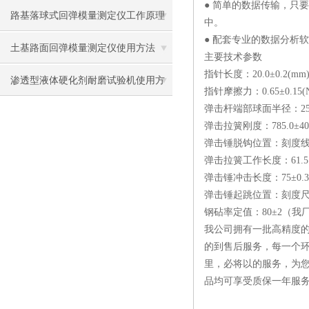
● 简单的数据传输，只
路基落球式回弹模量测定仪工作原理
中。
● 配套专业的数据分析
及使用方法
土基路面回弹模量测定仪使用方法
主要技术参数
指针长度：20.0±0.2(mm
渗透型液体硬化剂耐磨试验机使用方
指针摩擦力：0.65±0.15(
弹击杆端部球面半径：25±1
法
弹击拉簧刚度：785.0±40.
弹击锤脱钩位置：刻度线“
弹击拉簧工作长度：61.5.0
弹击锤冲击长度：75±0.3
弹击锤起跳位置：刻度尺“
钢砧率定值：80±2（我
我公司拥有一批高精度的
的到售后服务，每一个环
里，必将以的服务，为
品均可享受质保一年服