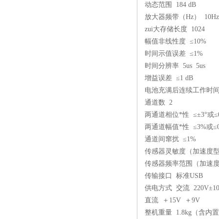
动态范围 184 dB
放大器频带（Hz） 10Hz～1
zui大存储长度 1024
幅值非线性度 ≤10%
时间示值误差 ≤1%
时间分辨率 5us 5us
增益误差 ≤1 dB
电池充满后连续工作时间
通道数 2
两通道相位*性 ≤±3°或≤0
两通道幅值*性 ≤3%或≤0.
通道间窜扰 ≤1%
传感器灵敏度（加速度型） 
传感器频率范围（加速度型） 0
传输接口 标准USB
供电方式 交流 220V±1
直流 ＋15V ＋9V
整机重量 1.8kg（含内置