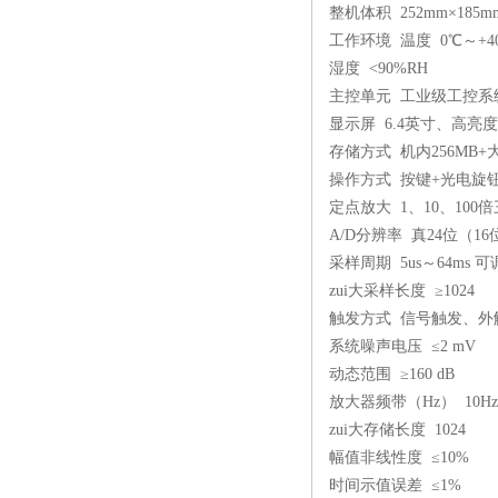
整机体积 252mm×185mm
工作环境 温度 0℃～+4
湿度 <90%RH
主控单元 工业级工控系
显示屏 6.4英寸、高亮
存储方式 机内256MB+
操作方式 按键+光电旋
定点放大 1、10、100
A/D分辨率 真24位（16
采样周期 5us～64ms 可
zui大采样长度 ≥1024
触发方式 信号触发、外
系统噪声电压 ≤2 mV
动态范围 ≥160 dB
放大器频带（Hz） 10Hz
zui大存储长度 1024
幅值非线性度 ≤10%
时间示值误差 ≤1%