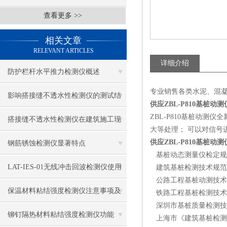
查看更多 >>
相关文章
RELEVANT ARTICLES
详细介绍
防护栏杆水平推力检测仪概述
专业销售各类水泥、混
影响搭接缝不透水性检测仪的测试结
供应ZBL-P810基桩动测
ZBL-P810基桩动
果的因素有哪些？
搭接缝不透水性检测仪在建筑施工现
大等处理； 可以对信号
场中的应用
供应ZBL-P810基桩动测
钢筋锈蚀检测仪显著特点
基桩动态测量仪检定规程（J
LAT-IES-01无线冲击回波检测仪使用
建筑基桩检测技术规范（JGJ
公路工程基桩动测技术规程（J
操作方法
保温材料粘结强度检测仪注意事项及
铁路工程基桩检测技术规程（
深圳市基桩质量检测技术规程
保养
铆钉隔热材料粘结强度检测仪功能
上海市《建筑基桩检测技术规