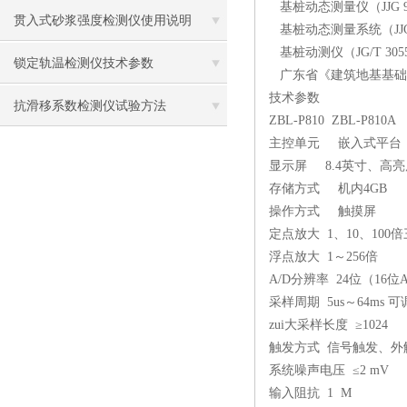
基桩动态测量仪（JJG 93
贯入式砂浆强度检测仪使用说明
基桩动态测量系统（JJG（
基桩动测仪（JG/T 3055
锁定轨温检测仪技术参数
广东省《建筑地基基础检测规
技术参数
抗滑移系数检测仪试验方法
ZBL-P810 ZBL-P810A
主控单元 嵌入式平台
显示屏 8.4英寸、高亮
存储方式 机内4GB
操作方式 触摸屏
定点放大 1、10、100
浮点放大 1～256倍
A/D分辨率 24位（16位
采样周期 5us～64ms 可调
zui大采样长度 ≥1024
触发方式 信号触发、外
系统噪声电压 ≤2 mV
输入阻抗 1 M