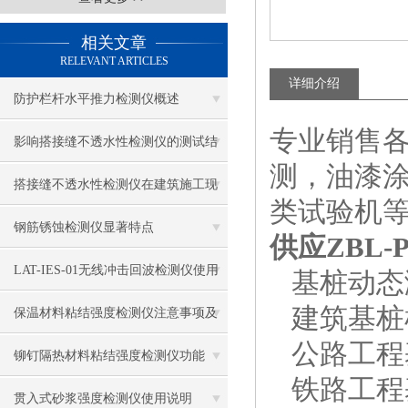
相关文章
RELEVANT ARTICLES
详细介绍
防护栏杆水平推力检测仪概述
专业销售
影响搭接缝不透水性检测仪的测试结
测，油漆
果的因素有哪些？
搭接缝不透水性检测仪在建筑施工现
类试验机
场中的应用
钢筋锈蚀检测仪显著特点
供应ZBL-
LAT-IES-01无线冲击回波检测仪使用
基桩动态测
建筑基桩检测
操作方法
保温材料粘结强度检测仪注意事项及
公路工程基桩
保养
铆钉隔热材料粘结强度检测仪功能
铁路工程基桩
贯入式砂浆强度检测仪使用说明