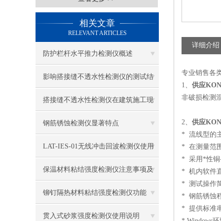
相关文章
RELEVANT ARTICLES
详细介绍
防护栏杆水平推力检测仪概述
专业销售各
影响搭接缝不透水性检测仪的测试结
1、
供应KON
非破损检测
果的因素有哪些？
搭接缝不透水性检测仪在建筑施工现
场中的应用
2、
供应KON
钢筋锈蚀检测仪显著特点
* 流线型
LAT-IES-01无线冲击回波检测仪使用
* 在测量范
* 采用*性
操作方法
保温材料粘结强度检测仪注意事项及
* 机内软件
* 测试操
保养
铆钉隔热材料粘结强度检测仪功能
* 钢筋锈蚀
* 提供标准
贯入式砂浆强度检测仪使用说明
* Wind