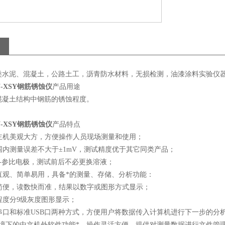
类水泥、混凝土，公路土工，沥青防水材料，无损检测，油漆涂料实验仪
-XSY钢筋锈蚀仪
产品用途
混凝土结构中钢筋的锈蚀程度。
-XSY钢筋锈蚀仪
产品特点
的主机美观大方，方便操作人员现场测量和使用；
围内测量误差不大于±1mV，测试精度优于其它同类产品；
铜-参比电极，测试前后不必更换溶液；
直观、简单易用，具备*的测量、存储、分析功能：
作简便，读数快而准，结果以数字或图形方式显示；
程度分9级灰度图形显示；
串口和标准USB口两种方式，方便用户将数据传入计算机进行下一步的分
ows环境下的中文机外软件功能*、操作灵活方便，提供对测量数据进行文