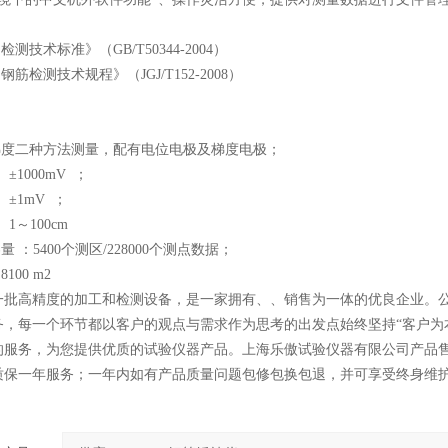
检测技术标准》（GB/T50344-2004）
钢筋检测技术规程》（JGJ/T152-2008）
及梯度二种方法测量，配有电位电极及梯度电极；
 ±1000mV ；
 ±1mV ；
 1～100cm
量 ：5400个测区/228000个测点数据；
100 m2
一批高精度的加工和检测设备，是一家拥有、、销售为一体的优良企业。公司
务，每一个环节都以客户的观点与需求作为思考的出发点始终坚持“客户为
的服务，为您提供优质的试验仪器产品。上海乐傲试验仪器有限公司产品
质保一年服务；一年内如有产品质量问题包修包换包退，并可享受终身维