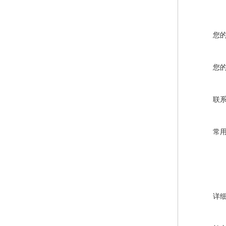
您
您
联
常
详