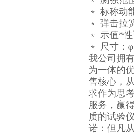
﹡ 标称动能
﹡ 弹击拉簧
﹡ 示值*性
﹡ 尺寸：φ6
我公司拥
为一体的优
售核心，
求作为思考
服务，赢得
质的试验
诺：但凡