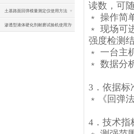
读数，可随
及使用方法
土基路面回弹模量测定仪使用方法
﹡ 操作简
渗透型液体硬化剂耐磨试验机使用方
﹡ 现场可
强度检测结
法
﹡ 一台主
﹡ 数据分
3．
依据标
﹡《回弹法检
4．
技术指
﹡ 测强范围