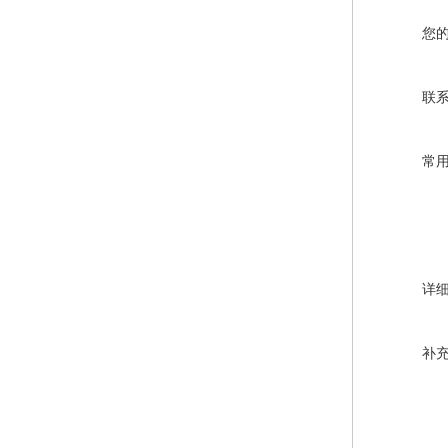
您
联
常
详
补