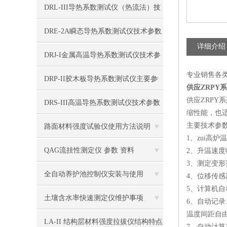
DRL-III导热系数测试仪（热流法）技
术参数
DRE-2A瞬态导热系数测试仪技术参数
详细介绍
DRJ-I金属高温导热系数测试仪技术参
专业销售各
数
DRP-II胶木板导热系数测试仪主要参
供应ZRPY
供应ZRPY
数
DRS-III高温导热系数测试仪技术参数
缩性能，也
主要技术参
路面材料强度试验仪使用方法说明
1、zui高炉温
QAG流挂性测定仪 参数 资料
2、升温速度
3、测定变形范
全自动养护池控制仪安装与使用
4、位移传感器
5、计算机
土壤含水率快速测定仪维护事项
6、自动记
温度间距自由
LA-II 结构层材料强度拉拔仪结构特点
7、自动计