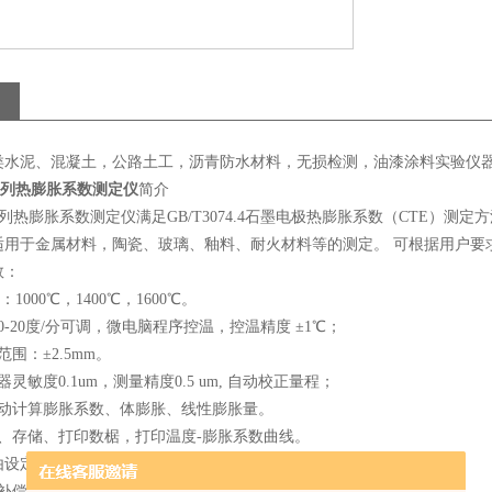
类水泥、混凝土，公路土工，沥青防水材料，无损检测，油漆涂料实验仪
系列热膨胀系数测定仪
简介
系列热膨胀系数测定仪满足GB/T3074.4石墨电极热膨胀系数（CTE）
适用于金属材料，陶瓷、玻璃、釉料、耐火材料等的测定。 可根据用户要
数：
：1000℃，1400℃，1600℃。
0-20度/分可调，微电脑程序控温，控温精度 ±1℃；
围：±2.5mm。
灵敏度0.1um，测量精度0.5 um, 自动校正量程；
自动计算膨胀系数、体膨胀、线性膨胀量。
录、存储、打印数椐，打印温度-膨胀系数曲线。
设定，zui小间距1℃。
算补偿系数并自动补偿，也可人工修正。