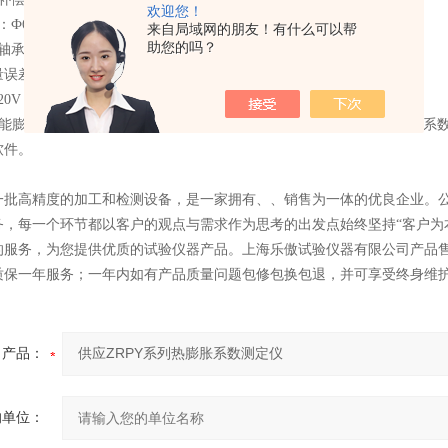
欢迎您！
6～10×50mm、10×10×50mm，
来自局域网的朋友！有什么可以帮
助您的吗？
线轴承传动，实现膨胀值无磨擦传递，传动精度及重复性*。
误差：±0.1-0.5%。
20V，2KW
PY智能膨胀仪连计算机自动控温、记录、存储、打印数椐，打印温度-膨胀
软件。
一批高精度的加工和检测设备，是一家拥有、、销售为一体的优良企业。公司
务，每一个环节都以客户的观点与需求作为思考的出发点始终坚持“客户为
的服务，为您提供优质的试验仪器产品。上海乐傲试验仪器有限公司产品
质保一年服务；一年内如有产品质量问题包修包换包退，并可享受终身维
产品：
的单位：