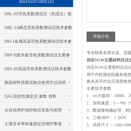
RELEVANT ARTICLES
DRL-III导热系数测试仪（热流法）技
术参数
DRE-2A瞬态导热系数测试仪技术参数
详细介绍
DRJ-I金属高温导热系数测试仪技术参
专业销售各类水泥、混
数
DRP-II胶木板导热系数测试仪主要参
供应SGW石墨材料抗压
供应SGW石墨材料抗压抗折
数
DRS-III高温导热系数测试仪技术参数
用于作机预焙阳极和底
换夹具可作抗压强度检
路面材料强度试验仪使用方法说明
主要技术参数
1、zui大载荷：10000、2
QAG流挂性测定仪 参数 资料
2、加荷速度：5～700（
全自动养护池控制仪安装与使用
3、数据微电脑处理，精度
4、三相380V，1.5KW;
土壤含水率快速测定仪维护事项
5、试样尺寸：≤160×10