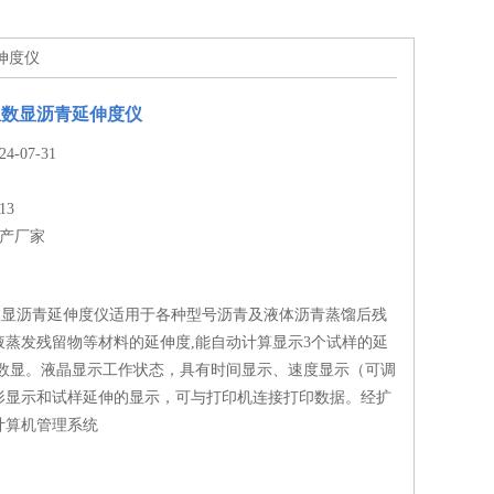
延伸度仪
低温数显沥青延伸度仪
-07-31
13
生产厂家
温数显沥青延伸度仪适用于各种型号沥青及液体沥青蒸馏后残
液蒸发残留物等材料的延伸度,能自动计算显示3个试样的延
度数显。液晶显示工作状态，具有时间显示、速度显示（可调
形显示和试样延伸的显示，可与打印机连接打印数据。经扩
计算机管理系统