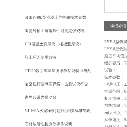
相关文章
RELEVANT ARTICLES
SHBY-40B型混凝土养护箱技术参数
详细介绍
陶瓷砖釉面抗龟裂性能测定仪资料
LYY-8型
H51混凝土测厚仪（楼板测厚仪）
LYY-8型
延度平均值
取土环刀使用方法
经扩容后，可
试验！
TT210数字式涂层测厚仪功能特点与配
技术参数：
置
临空栏杆玻璃霰弹袋冲击测试仪符合
电源电压：220
控温范围：0-5
标准
砌墙砖磁力振动台
制冷功率：1.
加热功率：1.
NJ-160A水泥净浆搅拌机相关标准知识
zui大延度：1
延伸速度：5㎝±0
石材放射性检测仪操作说明
外形尺寸：205