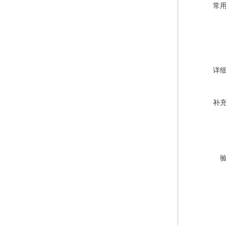
常
详
补