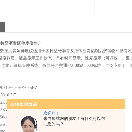
低温数显沥青延伸度仪
简介
低温数显沥青延伸度仪适用于各种型号沥青及液体沥青蒸馏后残留物和沥青
,温度数显。液晶显示工作状态，具有时间显示、速度显示（可调速）、测
连接计算机管理系统。仪器符合交通部JTJ052-2000标准，广泛应用
±10% 50HZ±0.5HZ
0±0.5℃
2KW
5KW
欢迎您！
50㎝.200㎝
来自局域网的朋友！有什么可以帮
助您的吗？
.25㎝/min 1㎝±0.05㎝/min
0（2550）×380×930mm