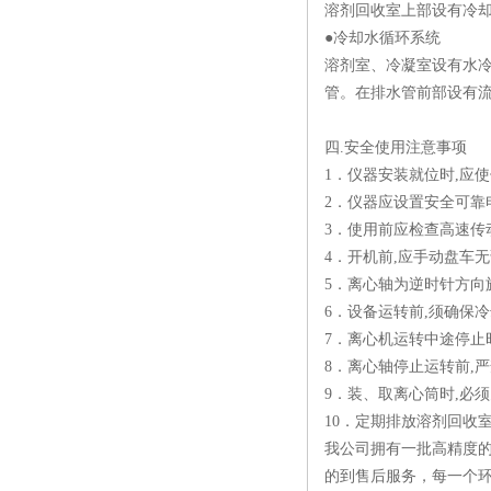
溶剂回收室上部设有冷却
●冷却水循环系统
溶剂室、冷凝室设有水冷
管。在排水管前部设有
四.
安全使用注意事项
1．仪器安装就位时,应
2．仪器应设置安全可靠
3．使用前应检查高速传
4．开机前,应手动盘车
5．离心轴为逆时针方向
6．设备运转前,须确保
7．离心机运转中途停止
8．离心轴停止运转前,
9．装、取离心筒时,必
10．定期排放溶剂回收
我公司拥有一批高精度的
的到售后服务，每一个环