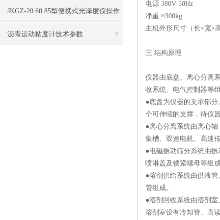
电源 380V 50Hz
的测试原理
JKGZ-20 60 85型便携式光泽度仪操作
净重 ≈300kg
主机外形尺寸（长×宽×高） 1
使用
沥青运动粘度计技术参数
三.
结构原理
仪器由底盘、离心分离
收系统、电气控制器等
●底盘为仪器的支承部分
个可伸缩的支撑，待仪
●离心分离系统由离心轴
集槽、双速电机、高速
●电磁振动筛分系统由振
喷淋盖及锁紧螺母等组
●溶剂供给系统由供液管
管组成。
●溶剂回收系统由溶剂室
溶剂室设有冷却管、直