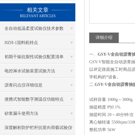
相关文章
RELEVANT ARTICLES
全自动低温柔度试验仪技术参数
详细介绍
HZH-1混料机特点
一、
GSY-V全自动沥青
初期干燥抗裂性试验仪配置清单
GSY-V智能全自动沥
以评定路面施工时商品
电控淋水试验装置试验方法
学机构的*设备。
二.
GSY-V全自动沥青抽
沥青闪点仪详细信息
便携式智能数字测温仪功能特点
试样容量 1000g～3000g
抽提精度 约0.1%
砂浆漏斗使用方法
抽提时间 20～40分钟/次
离心轴转速 5500rpm/110
深度解析防护栏杆抗竖向荷载试验仪
整机功率 5kW