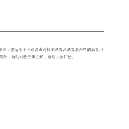
质量，也适用于旧路调查时检测沥青及沥青混合料的沥青用
筛分，自动回收三氯乙烯，自动回收矿粉。