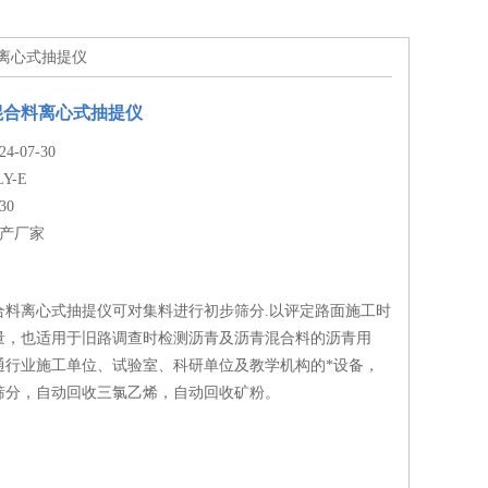
料离心式抽提仪
混合料离心式抽提仪
-07-30
LY-E
30
生产厂家
合料离心式抽提仪可对集料进行初步筛分.以评定路面施工时
量，也适用于旧路调查时检测沥青及沥青混合料的沥青用
通行业施工单位、试验室、科研单位及教学机构的*设备，
筛分，自动回收三氯乙烯，自动回收矿粉。