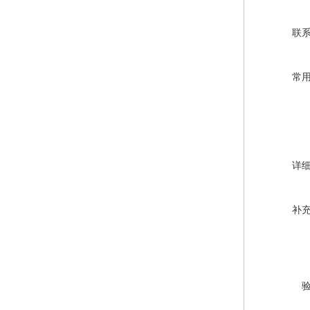
联
常
详
补