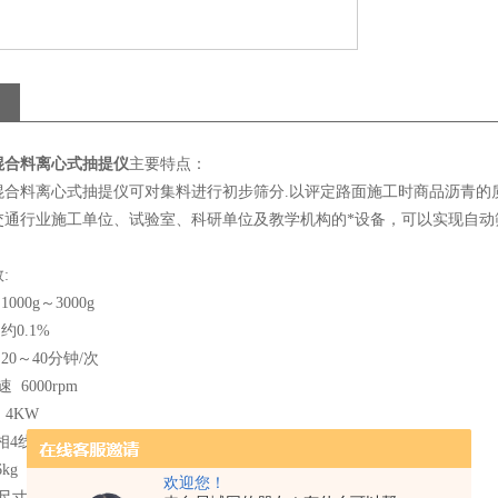
混合料离心式抽提仪
主要特点：
混合料离心式抽提仪可对集料进行初步筛分.以评定路面施工时商品沥青的
交通行业施工单位、试验室、科研单位及教学机构的*设备，可以实现自动
:
000g～3000g
约0.1%
20～40分钟/次
6000rpm
 4KW
线380V 50Hz
kg
欢迎您！
寸（长×宽×高） 1190×990×1660mm