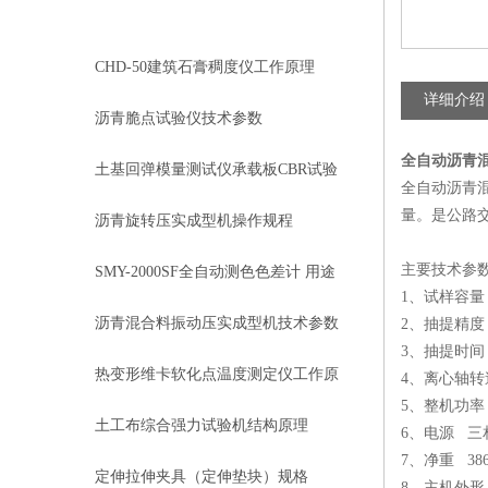
相关文章
RELEVANT ARTICLES
CHD-50建筑石膏稠度仪工作原理
详细介绍
沥青脆点试验仪技术参数
全自动沥青
土基回弹模量测试仪承载板CBR试验
全自动沥青
量。是公路
方法
沥青旋转压实成型机操作规程
主要技术参数
SMY-2000SF全自动测色色差计 用途
1、试样容量 1
特点 配置
沥青混合料振动压实成型机技术参数
2、抽提精度 
3、抽提时间 
热变形维卡软化点温度测定仪工作原
4、离心轴转速 
5、整机功率
理
土工布综合强力试验机结构原理
6、电源 三相4
7、净重 386
定伸拉伸夹具（定伸垫块）规格
8、主机外形尺