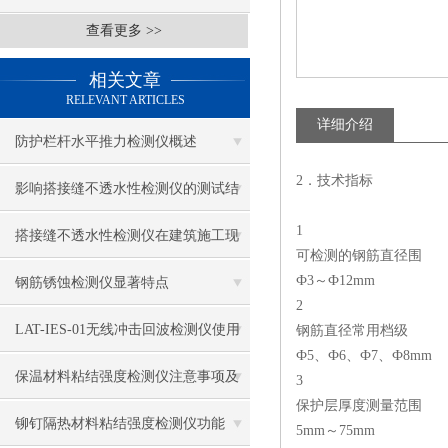
查看更多 >>
相关文章
RELEVANT ARTICLES
详细介绍
防护栏杆水平推力检测仪概述
2．技术指标
影响搭接缝不透水性检测仪的测试结
1
果的因素有哪些？
搭接缝不透水性检测仪在建筑施工现
可检测的钢筋直径围
场中的应用
Ф3～Ф12mm
钢筋锈蚀检测仪显著特点
2
LAT-IES-01无线冲击回波检测仪使用
钢筋直径常用档级
Ф5、Ф6、Ф7、Ф8mm
操作方法
保温材料粘结强度检测仪注意事项及
3
保护层厚度测量范围
保养
铆钉隔热材料粘结强度检测仪功能
5mm～75mm