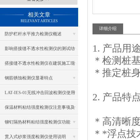
相关文章
RELEVANT ARTICLES
详细介绍
防护栏杆水平推力检测仪概述
1. 产品用
影响搭接缝不透水性检测仪的测试结
＊检测桩
果的因素有哪些？
搭接缝不透水性检测仪在建筑施工现
＊推定桩
场中的应用
钢筋锈蚀检测仪显著特点
LAT-IES-01无线冲击回波检测仪使用
2. 产品特
操作方法
保温材料粘结强度检测仪注意事项及
＊高清晰
保养
铆钉隔热材料粘结强度检测仪功能
＊*浮点技
贯入式砂浆强度检测仪使用说明