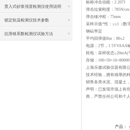
标称冲击动能：2.207J
贯入式砂浆强度检测仪使用说明
弹击拉簧刚度：785N/cm
弹击锤冲程：75mm
锁定轨温检测仪技术参数
采样示值*性：≤±1（
钢砧率定
抗滑移系数检测仪试验方法
平均回弹值Rm：80±2
电源：2节，1.5VVAA
耗电：采样状态≤20mA
存储：100×50×16=80
上海乐傲试验仪器有限公
技术经验，拥有雄厚的
销售各类水泥、混凝土
声明：已发现市场上有
商，严禁任何公司和个
产品：