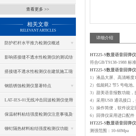
查看更多 >>
相关文章
RELEVANT ARTICLES
详细介绍
防护栏杆水平推力检测仪概述
HT225-S数显语音回弹
影响搭接缝不透水性检测仪的测试结
符合GB/T9138-1988 标
HT225-S数显语音回弹
果的因素有哪些？
搭接缝不透水性检测仪在建筑施工现
1）液晶大屏、高清晰度16
场中的应用
2）低能耗2 节5 号电池
钢筋锈蚀检测仪显著特点
3）甜美语音报数功能，
LAT-IES-01无线冲击回波检测仪使用
4）采用USB 通讯接口
5）操作简便，软件设定
操作方法
保温材料粘结强度检测仪注意事项及
6）回弹仪采用进口配
HT225-S数显语音回弹
保养
铆钉隔热材料粘结强度检测仪功能
测强范围：10-60Mpa