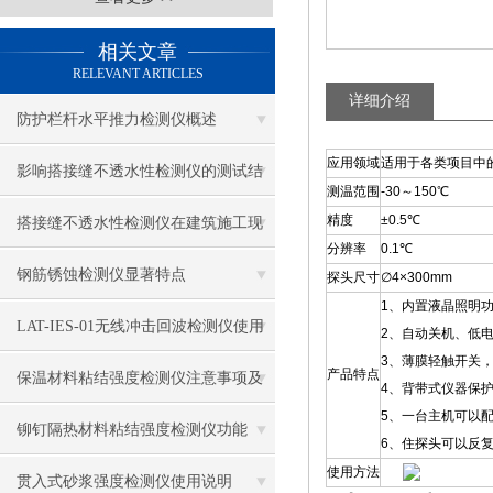
相关文章
RELEVANT ARTICLES
详细介绍
防护栏杆水平推力检测仪概述
应用领域
适用于各类项目中
影响搭接缝不透水性检测仪的测试结
测温范围
-30～150℃
果的因素有哪些？
精度
±0.5℃
搭接缝不透水性检测仪在建筑施工现
分辨率
0.1℃
场中的应用
钢筋锈蚀检测仪显著特点
探头尺寸
∅4×300mm
1、内置液晶照明
LAT-IES-01无线冲击回波检测仪使用
2、自动关机、低
3、薄膜轻触开关
产品特点
操作方法
保温材料粘结强度检测仪注意事项及
4、背带式仪器保
5、一台主机可以
保养
铆钉隔热材料粘结强度检测仪功能
6、住探头可以反
使用方法
贯入式砂浆强度检测仪使用说明