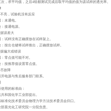
三次，求平均值，之后4组都测试完成后取平均值的值为该试样的透光率。
除
不亮，试验机没有反应
：未通电。
：接通电源。
据误差大
试样没有正确摆放在试样架上。
按出仓键将试样推出，正确摆放试样。
据偏大或错误
：零点值可能不对。
按推荐值设置零点值。
尽故障
电源与售后服务部门联系。
明
使用的标准由：
和国化学工业部提出。
准化技术委员会物理力学方法技术委员会归口。
晨光化工研究院一分院负责。