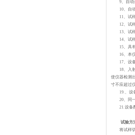
9、自动进/
10、自动进
11、试样跟
12、试样跟
13、试样架
14、试样
15、具有
16、本仪器
17、设备光
18、入射
使仪器检测出
寸不应超过仪
19.、设
20、同一
21.设备
试验方
将试样切成