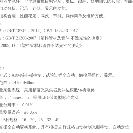
四个试样、12个测量点自动识别，定位、跟踪、移动测试的功能，即能
动分析、记录、存储、显示的功能。
构合理，性能稳定，高效、节能、操作简单及维护方便。
准
 18742.2-2017、GB/T 18742.3-2017
B/T 21300-2007《塑料管材及管件 不透光性的测定》
:2005,IDT《塑料管材和管件不透光性的测定》
数
：
式：ARM核心板控制，试验过程全自动，触摸屏操作、显示。
：Φ16～Φ40mm
采集系统：采用精度光采集器及24位模数转换电路
545nm±5nm，采用LED节能型标准光源
辨率：±0.01%
量误差：±0.05%
种规格：16、20、25、32、40
栅全自动更换系统，具有根据试 样规格自动控制光栅移动、自动定位、