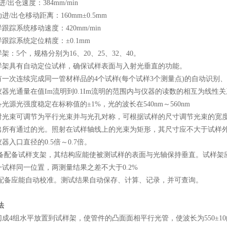
出仓速度：384mm/min
/出仓移动距离：160mm±0.5mm
踪系统移动速度：420mm/min
踪系统定位精度：±0.1mm
：5个，规格分别为16、20、25、32、40。
架具有自动定位试样，确保试样表面与入射光垂直的功能。
一次连续完成同一管材样品的4个试样(每个试样3个测量点)的自动识别
光通量在值Im流明到0.1Im流明的范围内与仪器的读数的相互为线性关
源光强度稳定在标称值的±1%，光的波长在540nm～560nm
光束可调节为平行光束并与光孔对称，可根据试样的尺寸调节光束的宽度
所有通过的光。照射在试样轴线上的光束为矩形，其尺寸应不大于试样外径的
器入口直径的0.5倍～0.7倍。
备配备试样支架，其结构应能使被测试样的表面与光轴保持垂直。试样架
试样同一位置，两测量结果之差不大于0.2%
配备应能自动校准。测试结果自动保存、计算、记录，并可查询。
法
4组水平放置到试样架，使管件的凸面面相平行光管，使波长为550±1