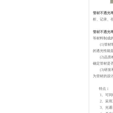
管材不透光
析、记录、
管材不透光
等材料制成
(1)管材
的透光性能
(2)品质
确定管材是
(3)研发
为管材的设
特点
：
1、可同时
2、采用工
3、光通量