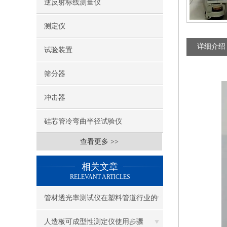
逆反射标线测量仪
测定仪
详细介绍
试验装置
筛分器
冲击器
硅芯管冷弯曲半径试验仪
查看更多 >>
相关文章
RELEVANT ARTICLES
管材透光率测试仪在塑料管道行业的
应用
人造板可成型性测定仪使用步骤