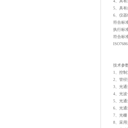
4、具有对
5、具有自
6、仪器结
符合标
执行标准：GB/T
符合标准：G
ISO7686
技术参
1、控制方
2、管径范围
3、光通量
4、光波长：
5、光通量分
6、光通量测
7、光栅：5
8、采用光