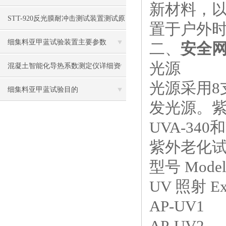
新材料，
STT-920反光膜耐冲击测试装置测试原
置于户外时
理
细集料亚甲蓝试验装置主要参数
二、
安全
光源
混凝土智能化导热系数测定仪详细资
光源采用8
料
细集料亚甲蓝试验目的
发光源。
UVA-34
紫外老化
型号 Mode
UV 照射 Ex
AP-UV1
AP-UV2