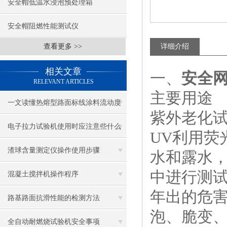
安全帽低温水浸泡预处理箱
安全帽阻燃性能测试仪
查看更多 >>
详细介绍
相关文章
一、
安全
RELEVANT ARTICLES
主要用途
一文读懂热熔型路面标线涂料流动度
紫外老化试
测试仪：原理与应用详解
电子拉力试验机使用时应注意些什么
UV利用荧
渣球含量测定仪操作使用步骤
水和露水
中进行测试
混凝土搅拌机操作程序
年出的危害
路基路面抗滑性能的检测方法
泡、脆变、
全自动耐燃烧试验机安全事项