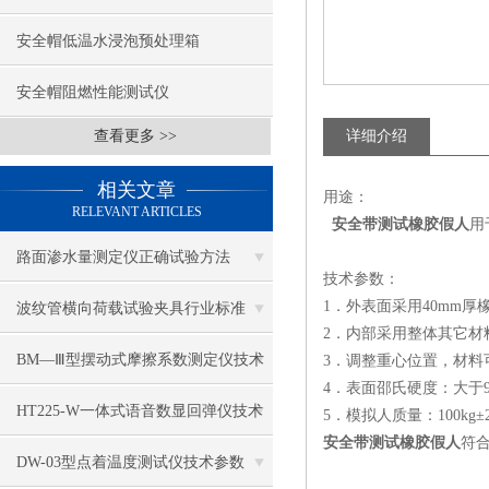
安全帽低温水浸泡预处理箱
安全帽阻燃性能测试仪
查看更多 >>
详细介绍
相关文章
用途：
RELEVANT ARTICLES
安全带测试橡胶假人
用
路面渗水量测定仪正确试验方法
技术参数：
1．外表面采用40mm厚
波纹管横向荷载试验夹具行业标准
2．内部采用整体其它材
BM—Ⅲ型摆动式摩擦系数测定仪技术
3．调整重心位置，材料
4．表面邵氏硬度：大于9
参数
HT225-W一体式语音数显回弹仪技术
5．模拟人质量：100kg±
安全带测试橡胶假人
符合
参数
DW-03型点着温度测试仪技术参数