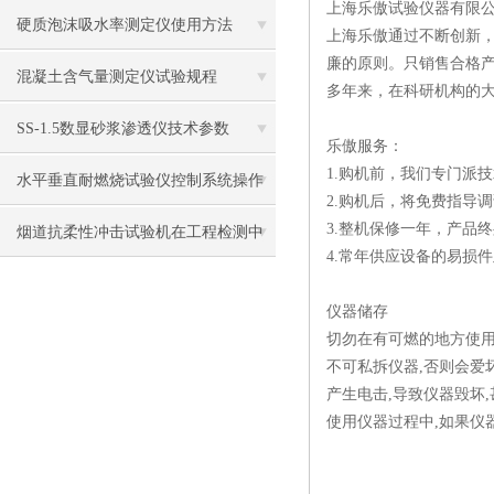
上海乐傲试验仪器有限
硬质泡沫吸水率测定仪使用方法
上海乐傲通过不断创新
廉的原则。只销售合格
混凝土含气量测定仪试验规程
多年来，在科研机构的
SS-1.5数显砂浆渗透仪技术参数
乐傲服务：
1.购机前，我们专门派
水平垂直耐燃烧试验仪控制系统操作
2.购机后，将免费指导
3.整机保修一年，产品
说明
烟道抗柔性冲击试验机在工程检测中
4.常年供应设备的易损
的应用与验证
仪器储存
切勿在有可燃的地方使用
不可私拆仪器,否则会爱
产生电击,导致仪器毁坏
使用仪器过程中,如果仪