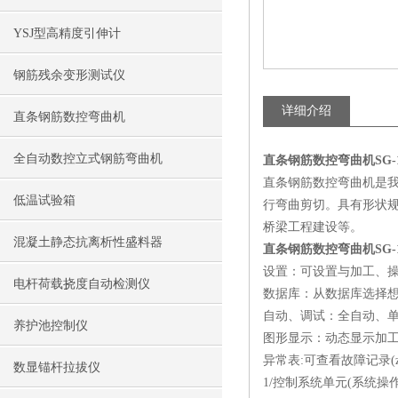
YSJ型高精度引伸计
钢筋残余变形测试仪
详细介绍
直条钢筋数控弯曲机
全自动数控立式钢筋弯曲机
直条钢筋数控弯曲机SG-
直条钢筋数控弯曲机是我
低温试验箱
行弯曲剪切。具有形状
桥梁工程建设等。
混凝土静态抗离析性盛料器
直条钢筋数控弯曲机SG-
设置：可设置与加工、
电杆荷载挠度自动检测仪
数据库：从数据库选择想
自动、调试：全自动、
养护池控制仪
图形显示：动态显示加
异常表:可查看故障记录(zu
数显锚杆拉拔仪
1/控制系统单元(系统操