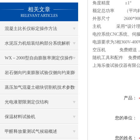
角度精度 ±1°
相关文章
额定总功率 （平均耗电）1
RELEVANT ARTICLES
外形尺寸 2600*90
主机 采用*设计理念
混凝土比长仪标定操作方法
电控系统CNC系统、伺
电源要求为3相360V-400V
水泥压力机组装结构部分系统解析
空压机 免费赠送，
随机工具和配件 免费
WX－2000型自由膨胀率测定仪操作
上海乐傲试验仪器有限
岩石侧向约束膨胀试验仪侧向约束膨
胀率计算
蒸压加气混凝土砌块切割机技术参数
产品：
光电液塑限测定仪结构
保温材料试验机
您的单位：
甲醛释放量测试气候箱概述
您的姓名：