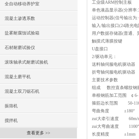
工业级ARM控制主板
全自动移动养护室
单色液晶显示器(分辨率:32
运动控制器(信号输出为:+
混凝土渗透系数
输入/输出接口(24路光
盐雾耐腐蚀试验箱
用户数据存储器(普通、异
触摸式薄膜按键
石材耐磨试验仪
U盘接口
2/驱动单元：
滚珠轴承式耐磨试验机
送料轴伺服电机驱动
折弯轴伺服电机驱动器
混凝土磨平机
主要技术参数
组成 数控直条螺纹钢筋弯
混凝土双刀锯石机
单根钢筋加工范围 ￠6-
箍筋边长范围 50-110
振筛机
弯曲角度 ±180°
zui大牵引速度 60m/m
搅拌机
zui大弯曲速度 1100°
查看更多 >>
长度精度 ±1mm