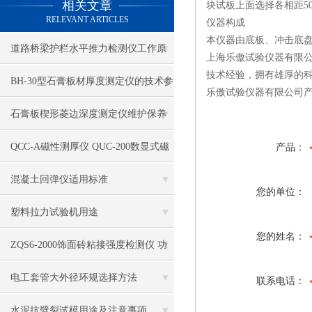
相关文章
块试板上面选择各相距5
RELEVANT ARTICLES
仪器构成
本仪器由底板、冲击底
道路桥梁护栏水平推力检测仪工作原
上海乐傲试验仪器有限公
技术经验，拥有雄厚的
理
BH-30型石膏板材厚度测定仪的技术参
乐傲试验仪器有限公司
数
石膏板楔形菱边深度测定仪维护保养
QCC-A磁性测厚仪 QUC-200数显式磁
产品：
性测厚仪 易高湿膜测厚仪—梳子状
混凝土回弹仪适用标准
您的单位：
塑料拉力试验机用途
您的姓名：
ZQS6-2000饰面砖粘接强度检测仪 功
能 特点
电工套管大外径环规选择方法
联系电话：
水泥抗劈裂试模用途及注意事项