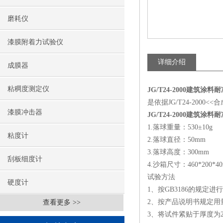
磨耗仪
漆膜附着力试验仪
详细介绍
成膜器
粘稠度测定仪
JG/T24-2000建筑涂
是依据JG/T24-20
漆膜冲击器
JG/T24-2000建筑涂
1.落球重量：530±10g
粘度计
2.落球直径：50mm
3.落球高度：300mm
刮板细度计
4.沙箱尺寸：460*200*4
试验方法
硬度计
1、按GB3186的规定进
2、按产品说明书规定用量
查看更多 >>
3、将试件紧贴于厚度为20