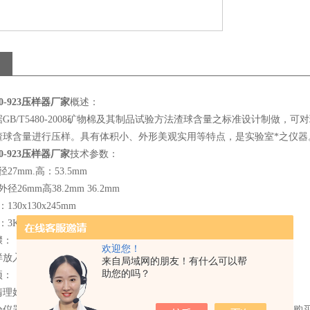
80-923压样器厂家
概述：
GB/T5480-2008矿物棉及其制品试验方法渣球含量之标准设计制做
渣球含量进行压样。具有体积小、外形美观实用等特点，是实验室*之仪器
80-923压样器厂家
技术参数：
27mm.高：53.5mm
26mm高38.2mm 36.2mm
30x130x245mm
：3Kg
骤：
欢迎您！
样放入相应的试桶内。套上压样桶。放于压样器上进行旋转压实。
来自局域网的朋友！有什么可以帮
助您的吗？
项：
清理好以便下次使用。
验仪器有限公司产品售后服务承诺：但凡从上海乐傲试验仪器有限公司购