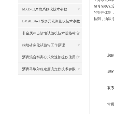
包修包换包
MXD-02摩擦系数仪技术参数
的管理体制
检测，油漆
BM2010A-Z型多元素测量仪技术参数
非金属冲击韧性试验机技术规格标准
砌墙砖碳化试验箱工作原理
您
沥青混合料离心式快速抽提仪使用方
法
沥青马歇尔稳定度测定仪技术参数
您
联
常