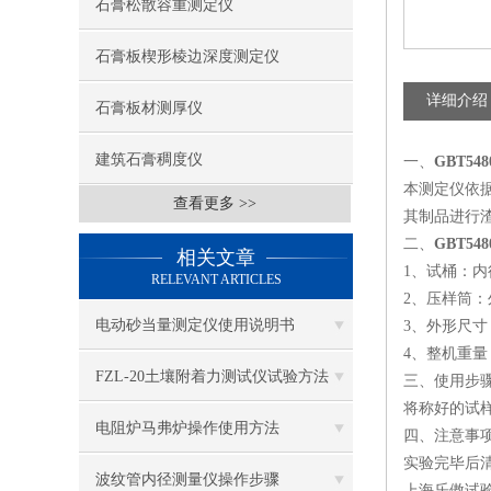
石膏松散容重测定仪
石膏板楔形棱边深度测定仪
详细介绍
石膏板材测厚仪
建筑石膏稠度仪
一、
GBT54
本测定仪依据
查看更多 >>
其制品进行
二、
GBT54
相关文章
1、试桶：内径
RELEVANT ARTICLES
2、压样筒：外径
电动砂当量测定仪使用说明书
3、外形尺寸：1
4、整机重量
FZL-20土壤附着力测试仪试验方法
三、
使用步
将称好的试
电阻炉马弗炉操作使用方法
四、
注意事
实验完毕后
波纹管内径测量仪操作步骤
上海乐傲试