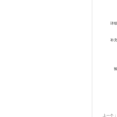
详
补
上一个