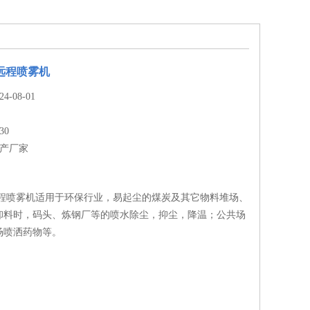
式远程喷雾机
-08-01
30
生产厂家
式远程喷雾机适用于环保行业，易起尘的煤炭及其它物料堆场、
卸料时，码头、炼钢厂等的喷水除尘，抑尘，降温；公共场
场喷洒药物等。