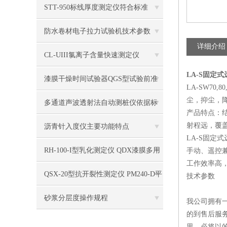
STT-950标线厚度测定仪符合标准
防水卷材电子拉力试验机技术参数
详细介绍
CL-UIII氯离子含量快速测定仪
LA-S固定
漆膜干燥时间试验器QGS型试验前准
LA-SW7
尘，抑尘，
备
多通道声波透射法自动测桩仪依据标
产品特点：
准
射程远，覆
沥青针入度仪主要功能特点
LA-S固
RH-100-I型乳化测定仪 QDX漆膜多用
手动、遥控
工作效率高
检测仪 QHZ涂膜划痕试验仪 QHQ铅笔
QSX-20型抗开裂性测定仪 PM240-D平
技术参数
硬度计
磨仪 QSX-17抗穿孔性仪
砂浆分层度操作规程
我公司拥有
的到售后服
里，必将以