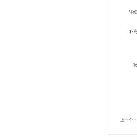
详
补
上一个