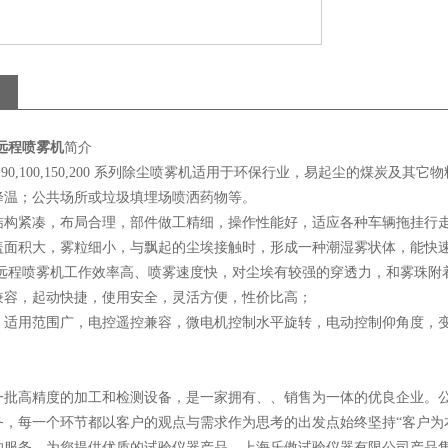
式远程喷雾机
简介
0,80,90,100,150,200 系列除尘喷雾机适用于环保行业，易起尘的
降温；公共场所或垃圾填埋场喷洒药物等。
结构紧凑，布局合理，部件做工精细，操作性能好，适应各种车辆拖挂行
盖面积大，雾粒细小，与飘起的尘埃接触时，形成一种潮湿雾状体，能快
定式远程喷雾机工作效率高、喷雾速度快，对尘埃有较强的穿透力，和雾珠
兼容，起动快捷，使用安全，灵活方便，性价比高；
，适用范围广，电控遥控兼容，微电机控制水平旋转，电动控制仰角度，
一批高精度的加工和检测设备，是一家拥有、、销售为一体的优良企业。公司
务，每一个环节都以客户的观点与需求作为思考的出发点始终坚持“客户为
的服务，为您提供优质的试验仪器产品。上海乐傲试验仪器有限公司产品