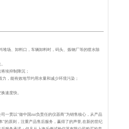
煤炭及其它物料堆场、卸料口，车辆卸料时，码头、炼钢厂等的喷水除
走。
速将埃抑制降沉；
附着力，能有效地节约用水量和减少环境污染；
变换速度快。
一贯以“做中国zui负责任的仪器商”为销售核心，从产品
本”的原则，注重产品售后服务，赢得了的声誉,在新的世纪
售后服务承诺：但凡从上海乐傲试验仪器有限公司购买的产