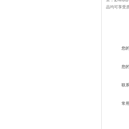
品均可享受
您
您
联
常