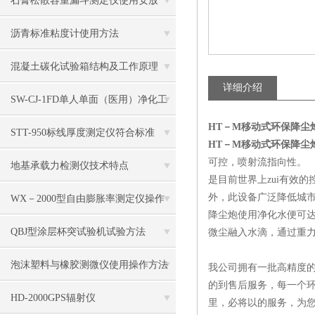
石膏松散容重漏斗测定仪使用安放
沥青标准粘度计使用方法
混凝土碳化试验箱结构及工作原理
详细介绍
SW-CJ-1FD单人单面（医用）净化工
HT－M移动式环保降尘
作台（垂直送风）
STT-950标线厚度测定仪符合标准
HT－M移动式环保降尘
可控，喷射流指向性。
地基承载力检测仪技术特点
是目前世界上zui有效
外，此设备广泛降低城市P
WX－2000型自由膨胀率测定仪操作
降尘炮使用净化水便可
QBJ型涂层杯突试验机试验方法
微尘融入水滴，通过重
泡沫塑料与橡胶测微仪使用操作方法
我公司拥有一批高精度的
的到售后服务，每一个环
HD-2000GPS辐射仪
里，必将以的服务，为