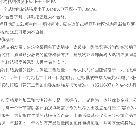
平均粘结强度不应小于0.4MPA
个试样的粘结强度小于0.4MPA但不应小于0.3MPA.
均不合要求时，其粘结强度为不合格。
试样只满足1或2项中的一项指标时，应在该组试样原取样区域内重新抽取
砖粘结强度可定为不合格。
拔仪
概述
民经济的发展，建筑物采用釉面瓷墙砖、瓷质砖、陶瓷劈离砖陶瓷锦玻璃
面的施工质量缺少必要的监督检验方法，建筑物外墙饰面砖因粘结强度问
砖的粘结强度关系到人民生命的安全。
面砖粘结质量的控制，保证工程质量，中华人民共和国建设部于一九九七
10-97），并于一九九七年十月一日起施行。已报批的中华人民共和国行
必须按照《建筑工程饰面砖粘结强度检验标准》（JG110-97）的要求
一批高精度的加工和检测设备，是一家拥有、、销售为一体的优良企业。公司
务，每一个环节都以客户的观点与需求作为思考的出发点始终坚持“客户为
的服务，为您提供优质的试验仪器产品。上海乐傲试验仪器有限公司产品
质保一年服务；一年内如有产品质量问题包修包换包退，并可享受终身维