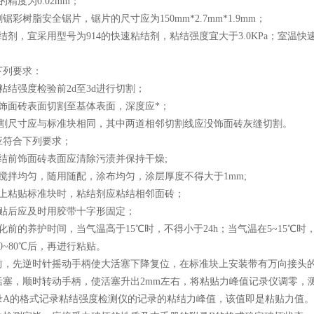
精度为0.02mm；
锯彩树脂安全锯片，锯片的尺寸应为150mm*2.7mm*1.9mm；
结剂，宜采用型号为914的快速粘结剂，粘结强度宜大于3.0KPa；室温
下列要求：
粘结强度检验前2d至3d进行切割；
从饰面砖表面切割至基体表面，深度应*；
切割尺寸应与标准块相同，其中两道相邻切割线应没饰面砖灰缝切割。
应符合下列要求；
结前饰面砖表面应清除污渍并保持干燥;
搅拌均匀，随用随配，涂布均匀，涂层厚度不得大于1mm;
砖上粘贴标准块时，粘结剂应粘结相邻面砖；
砖贴后应及时用胶带十字形固定；
化前的养护时间，当气温高于15℃时，不得小于24h；当气温在5~15℃时
0~80℃后，再进行粘贴。
前，先逆时针摇动手柄使大活塞下降复位，在标准块上安装带有万向接头
活塞，顺时转动手柄，使活塞升出2mm左右，将粘贴力峰值记录仪调零，
录A的格式记录粘结强度检测仪的记录的粘结力峰值，该值即是粘贴力值