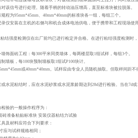
路对该信号进行处理。随着手柄的转动油压增高，直至标准块被拉脱落。
规程为95mm*45mm、40mm*40mm的标准块各一组，每组三个。
记录仪安装在主机的右侧与和机合成体电池供电，便于携带和工程现场使
000型粘结强度检测仪在出厂前均已进行检定并合格。在进行粘结强度检测
墙饰面砖工程：每300平米同类墙体，每两楼层取1组试样，每组3个。
制墙板，每100块预制墙板取1组试P100块计。
5mm*45mm或40mm*40mm。试样应由专业人员随机抽取。但取样间距不得
或水泥粘结时，应在水泥砂浆或水泥浆龄期达到28d进行检验。当在7d或
力检验的一般操作程序为：
面砖准备粘贴标准块 安装仪器粘结力试验
工具及材料应符合下列要求：
尺寸应与试样规格相同；