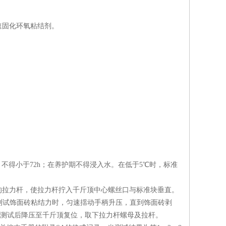
快速固化环氧粘结剂。
，不得小于72h；在养护期不得浸入水。在低于5℃时，标准
的拉力杆，使拉力杆拧入千斤顶中心螺丝口与标准块垂直。
测试饰面砖粘结力时，匀速揺动手柄升压，直到饰面砖剥
。测试后降压至千斤顶复位，取下拉力杆螺母及拉杆。