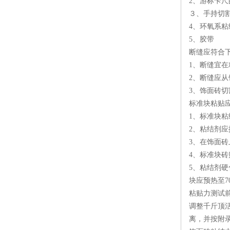
2、游标卡尺的
３、手持切割
4、环氧系粘
5、胶带
断缝应符合
1、断缝宜在
2、断缝应
3、饰面砖
标准块粘贴
1、标准块粘
2、粘结剂应
3、在饰面
4、标准块
5、粘结剂硬
块应预热至7
粘贴力测试
调整千斤顶
离，并按附