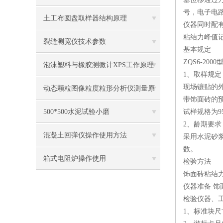
号，电子电
土工布圆盘取样器结构原理
仪器同时配有
粘结力峰值
裂缝测宽仪技术参数
基本规定
ZQS6-2
泡沫塑料与橡胶测微计XPS工作原理
1、取样规定
现场镶贴的外
及操作使用
动态颗粒图像粒度粒形分析仪测量原
带饰面砖的预
理
500*500水泥试验小磨
试样规格为9
2、龄期要求
混凝土回弹仪操作使用方法
采用水泥砂浆
数。
箱式电阻炉操作使用
检验方法
饰面砖粘结
仪器准备 饰
检验仪器、
1、标准块