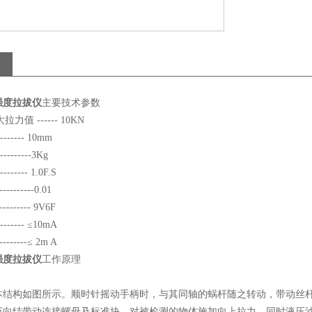
强度拉拔仪
主要技术参数
力值 ------ 10KN
------ 10mm
--------3Kg
------ 1.0F.S
--------0.01
------- 9V6F
------ ≤10mA
------≤ 2m A
强度拉拔仪
工作原理
本结构如图所示。顺时针摇动手柄时，与其同轴的蜗杆随之转动，带动丝
万向结带动连接螺母及标准块，对被检测的物体施加向上拉力，同时液压