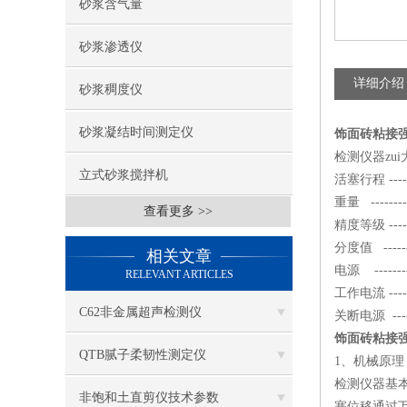
砂浆含气量
砂浆渗透仪
详细介绍
砂浆稠度仪
砂浆凝结时间测定仪
饰面砖粘接
检测仪器zui大拉
立式砂浆搅拌机
活塞行程 -----
重量 ---------
查看更多 >>
精度等级 ------
分度值 -------
相关文章
电源 ---------
RELEVANT ARTICLES
工作电流 -----
C62非金属超声检测仪
关断电源 -----
饰面砖粘接
QTB腻子柔韧性测定仪
1、机械原理
检测仪器基
非饱和土直剪仪技术参数
塞位移通过