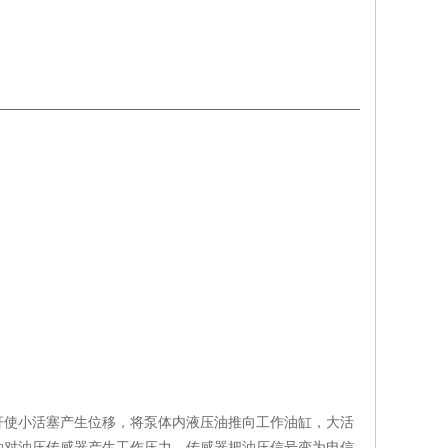
杆使小活塞产生位移，将泵体内液压油推向工作油缸，大活
油对油压传感器产生工作压力，传感器把油压信号变为电信