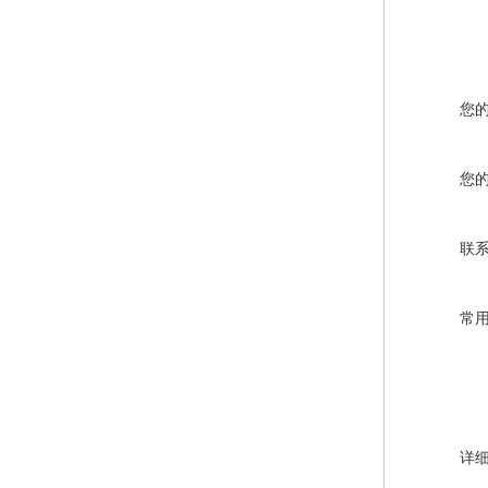
您
您
联
常
详