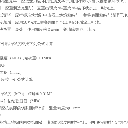
力检测完毕，应接受力破坏的性质及本手册的附录B的格式确定破坏状态，并
时，应重新选点测试，直至出现第3种至第7种破坏状态之一时为止。
测试完毕，应把标准块放到电热器上烧熔粘结剂，并将表面粘结剂清理干净
块冷却后，应用50号砂纸摩擦表面直至出现光泽后涂上机油。
准块放置干燥处；使用前应检查表面，并清除锈迹、油污。
试件粘结强度应按下列公式计算：
度（MPa）,精确至0.01MPa
KN）
面积（mm2）
度应按下列公式计算：
强度（MPa）,精确至0.01MPa
试件粘结强度值（MPa）
应按实际的切割面积计算，测量精度为0.1mm
定
物外墙上镶贴的同类饰面砖，其粘结强度同时符合以下两项指标时可定为合