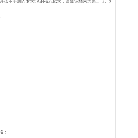
按本手册的附录SA的格式记录，当测试结果为第1、2、8
。
格；