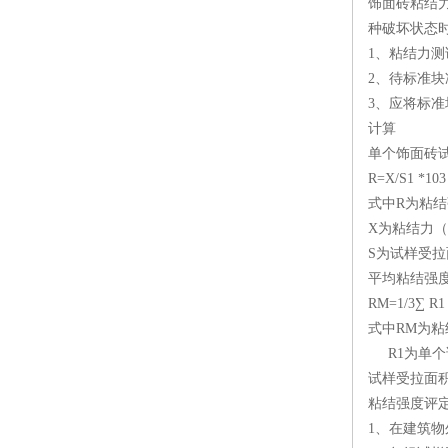
饰面砖粘结
种破坏状态
1、粘结力
2、待标准
3、应将标
计算
单个饰面砖
R=X/S1 *103
式中R为粘结强
X为粘结力（
S为试样受拉
平均粘结强
RM=1/3∑ R1
式中RM为粘结
R1为单个
试样受拉面积
粘结强度评
1、在建筑