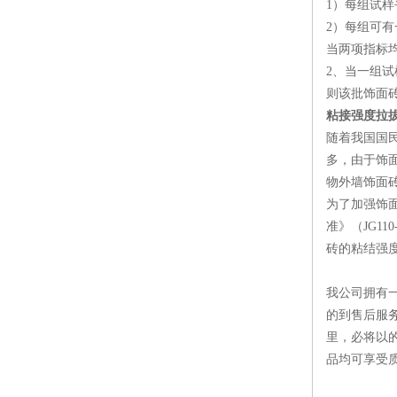
1）每组试样
2）每组可有一
当两项指标
2、当一组
则该批饰面
粘接强度拉
随着我国国
多，由于饰
物外墙饰面
为了加强饰
准》（JG1
砖的粘结强度
我公司拥有
的到售后服
里，必将以
品均可享受