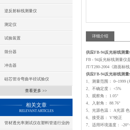
逆反射标线测量仪
测定仪
详细介绍
试验装置
筛分器
供应FB-94反光标线测量
FB - 94反光标线测
冲击器
JT/T280-2004
供应FB-94反光标线测量
硅芯管冷弯曲半径试验仪
1、测量范围： 0~1999 (单
2、不确定度： <5%
查看更多 >>
3、观察角： 1.05°
4、入射角： 88.76°
相关文章
5、光源色温： A光源 色
RELEVANT ARTICLES
6、接受器： V?校正
管材透光率测试仪在塑料管道行业的
7、适用环境溫度： -20°~