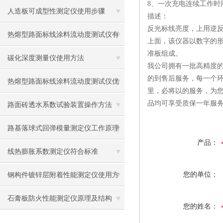
8、一次充电连续工作时间
应用
人造板可成型性测定仪使用步骤
描述：
反光标线亮度，上用逆反
热熔型路面标线涂料流动度测试仪有
上面，该仪器以数字的
准板组成。
什么用？
碳化深度测量仪使用方法
我公司拥有一批高精度的
的到售后服务，每一个环
热熔型路面标线涂料流动度测试仪优
里，必将以的服务，为
品均可享受质保一年服
势
路面砖透水系数试验装置操作方法
路基落球式回弹模量测定仪工作原理
产品：
及使用方法
线热膨胀系数测定仪符合标准
您的单位：
钢构件镀锌层附着性能测定仪使用方
法
石膏板防火性能测定仪原理及结构
您的姓名：