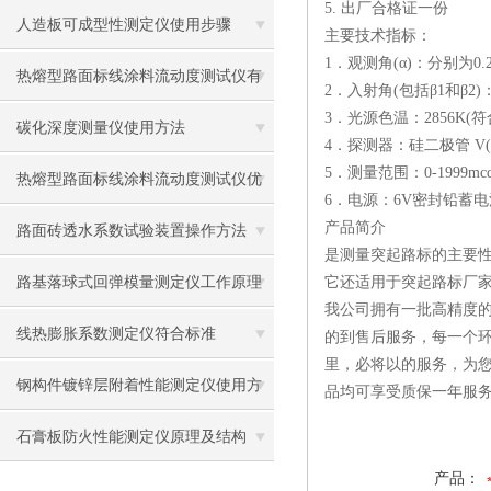
5. 出厂合格证一份
应用
人造板可成型性测定仪使用步骤
主要技术指标：
1．观测角(α)：分别为0.2 
热熔型路面标线涂料流动度测试仪有
2．入射角(包括β1和β2)：
3．光源色温：2856K(符
什么用？
碳化深度测量仪使用方法
4．探测器：硅二极管 V(
5．测量范围：0-1999mcd·
热熔型路面标线涂料流动度测试仪优
6．电源：6V密封铅蓄电
产品简介
势
路面砖透水系数试验装置操作方法
是测量突起路标的主要性
路基落球式回弹模量测定仪工作原理
它还适用于突起路标厂
我公司拥有一批高精度的
及使用方法
线热膨胀系数测定仪符合标准
的到售后服务，每一个环
里，必将以的服务，为
钢构件镀锌层附着性能测定仪使用方
品均可享受质保一年服
法
石膏板防火性能测定仪原理及结构
产品：