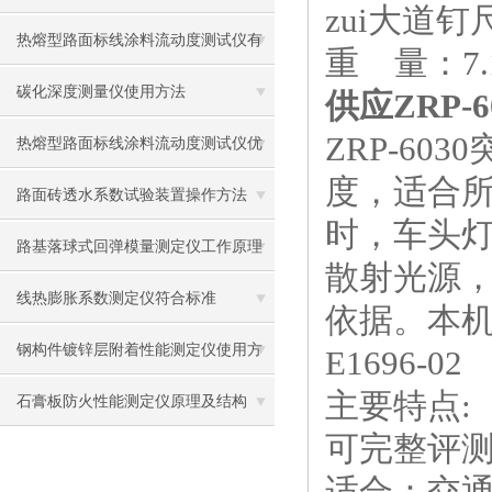
zui大道钉尺
热熔型路面标线涂料流动度测试仪有
重 量：7.1k
什么用？
碳化深度测量仪使用方法
供应ZRP
ZRP-6
热熔型路面标线涂料流动度测试仪优
度，适合所
势
路面砖透水系数试验装置操作方法
时，车头灯
路基落球式回弹模量测定仪工作原理
散射光源
及使用方法
线热膨胀系数测定仪符合标准
依据。本机
钢构件镀锌层附着性能测定仪使用方
E1696-02
主要特点:
法
石膏板防火性能测定仪原理及结构
可完整评
适合：交