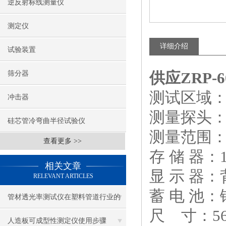
逆反射标线测量仪
测定仪
详细介绍
试验装置
供应ZRP
筛分器
测试区域：1
冲击器
测量探头：
硅芯管冷弯曲半径试验仪
测量范围：0…
查看更多 >>
存 储 器：
相关文章
显 示 器
RELEVANT ARTICLES
蓄 电 池：锂电
管材透光率测试仪在塑料管道行业的
尺 寸：560
应用
人造板可成型性测定仪使用步骤