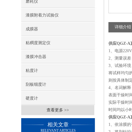
磨耗仪
漆膜附着力试验仪
详细介绍
成膜器
粘稠度测定仪
供应QGZ-
1、电源220V
漆膜冲击器
2、测量误差 
3、试验环境（
粘度计
将试样均匀的
则按具体制
刮板细度计
4、名词解释
表面干燥时
硬度计
实际干燥时
时间均以小
查看更多 >>
供应QGZ-
相关文章
1、依涂膜的
RELEVANT ARTICLES
2、将划针