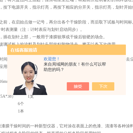
源，按下电源开关，指示灯亮，再按下相应的分开关，指示灯亮，划针开始
板之前，在启始点做一记号，再分出各个干燥阶段，而后取下试板与时间标
计时表测量（注：计时表应与划针启动同步）。
5g，插在划针上部，一般用于漆膜较厚或干燥后较硬的场合。
将玻璃试板上的涂料及划针头部的粘附物洗去，擦干以备下次使用。
欢迎您！
段时间后，将面板6个螺钉松开，将面板向右翻开（勿将电线折断），擦去
来自局域网的朋友！有什么可以帮
时应用仪器罩遮盖，用以防尘。
助您的吗？
6mm*24mm*3mm 12条
： 1根
.5A*38） 1支
码： 6个
： 1本
量漆膜干燥时间的一种新型仪器，它对涂在表面上的色漆、清漆等各种涂