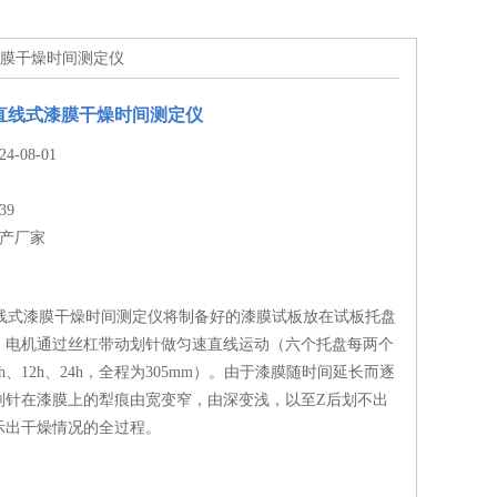
式漆膜干燥时间测定仪
A直线式漆膜干燥时间测定仪
-08-01
39
生产厂家
直线式漆膜干燥时间测定仪将制备好的漆膜试板放在试板托盘
，电机通过丝杠带动划针做匀速直线运动（六个托盘每两个
h、12h、24h，全程为305mm）。由于漆膜随时间延长而逐
划针在漆膜上的犁痕由宽变窄，由深变浅，以至Z后划不出
示出干燥情况的全过程。