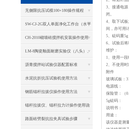
3、接通电
无侧限抗压试模100×180操作规程
闭。
4、取下试
SW-CJ-2G双人单面净化工作台（水平
间，亦可用
5、砝码重
送风）
CH-2010砌墙砖搅拌机安装操作使用
6、试验后
维护：
LM-8陶瓷釉面耐磨实验仪（八头）、
1、使用一
釉面耐磨仪结构及工作原理
沥青搅拌站试验仪器配置标准
2、不使用
附件
水泥抗折抗压试验机使用方法
玻璃试板：31
电源线
钢筋锚杆拉拔仪操作使用方法
保险管：（0
5g砝
锚杆拉拔仪、锚杆拉力计操作使用说
说明书
用途：
明
路面砖劈裂抗拉夹具试验步骤
该仪器是测