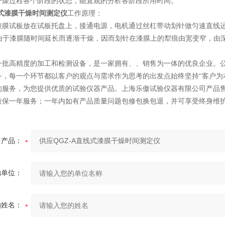
干燥过程各个阶段的状态，能直观的分析各阶段所用时间。
线式漆膜干燥时间测定仪
工作原理：
膜试板放在试板托盘上，接通电源，电机通过丝杠带动划针做匀速直线运动（
。由于漆膜随时间延长而逐渐干燥，因而划针在漆膜上的犁痕由宽变窄，由
一批高精度的加工和检测设备，是一家拥有、、销售为一体的优良企业。公司
务，每一个环节都以客户的观点与需求作为思考的出发点始终坚持“客户为
的服务，为您提供优质的试验仪器产品。上海乐傲试验仪器有限公司产品
质保一年服务；一年内如有产品质量问题包修包换包退，并可享受终身维
产品：
的单位：
的姓名：