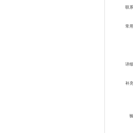
联
常
详
补