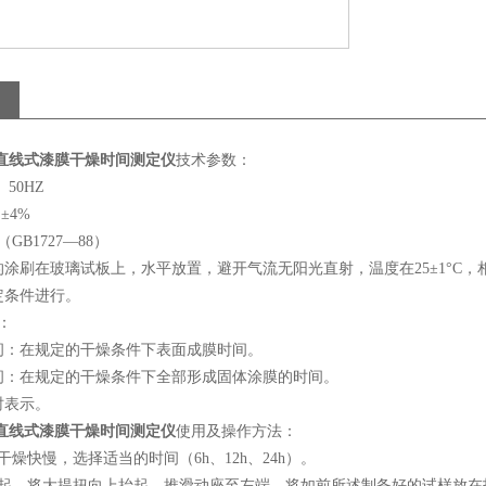
A直线式漆膜干燥时间测定仪
技术参数：
 50HZ
±4%
GB1727—88）
涂刷在玻璃试板上，水平放置，避开气流无阳光直射，温度在25±1°C，
定条件进行。
：
间：在规定的干燥条件下表面成膜时间。
间：在规定的干燥条件下全部形成固体涂膜的时间。
时表示。
A直线式漆膜干燥时间测定仪
使用及操作方法：
干燥快慢，选择适当的时间（6h、12h、24h）。
抬起，将大提扭向上抬起，推滑动座至左端，将如前所述制备好的试样放在