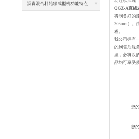
动连续展现
沥青混合料轮辗成型机功能特点
QGZ-A直
将制备好的漆
305mm）
程。
我公司拥有
的到售后服
里，必将以
品均可享受
您
您