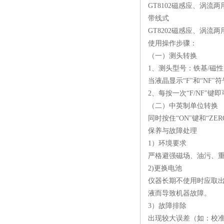
GT8102磁感应、涡流
带线式
GT8202磁感应、涡流
使用操作步骤：
（一）测头转换
1、测头型号：铁基/磁性
当液晶显示“F"和“NF
2、每按一次“F/NF
（二）中英制单位转换
同时按住“ON"键和“ZE
保养与故障处理
1）环境要求
严格避强磁场、油污、
2)更换电池
仪器长期不使用时应取
液而导致机器故障。
3）故障排除
出现较大误差（如：校