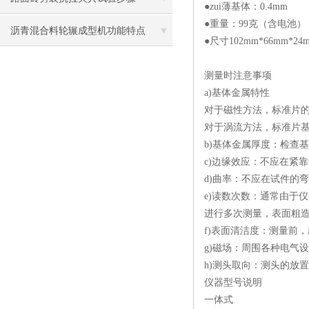
●zui薄基体：0.4mm
●重量：99克（含电池）
沥青混合料轮辗成型机功能特点
●尺寸102mm*66mm*24
测量时注意事项
a)基体金属特性
对于磁性方法，标准片
对于涡流方法，标准片
b)基体金属厚度：检查
c)边缘效应：不应在紧
d)曲率：不应在试件的
e)读数次数：通常由于
进行多次测量，表面粗
f)表面清洁度：测量前
g)磁场：周围各种电气
h)测头取向：测头
仪器型号说明
一体式