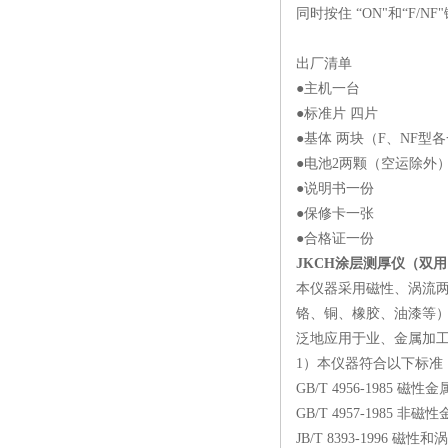
同时按住 “ON"和“F/
出厂清单
●主机一台
●标准片 四片
●基体 两块（F、NF型
●电池2两颗（空运除外
●说明书一份
●保修卡一张
●合格证一份
JKCH涂层测厚仪（双
本仪器采用磁性、涡流
铬、铜、橡胶、油漆等
泛地应用于业、金属加工
1）本仪器符合以下标准
GB/T 4956-198
GB/T 4957-198
JB/T 8393-1996 