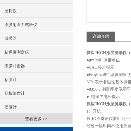
磨耗仪
漆膜附着力试验仪
详细介绍
成膜器
粘稠度测定仪
供应JKCH涂层测厚仪
●μm/mil 测量单位
漆膜冲击器
●CAL 校准提示
●Fe 表示磁性基体测量
粘度计
NFe 表示非磁性基体测
●8.8.8.8 测量厚度显示区
刮板细度计
● 电源欠电压提示
供应JKCH涂层测厚仪
硬度计
1）开机
按下ON键后仪器听到一
查看更多 >>
经过一段时间不使用仪