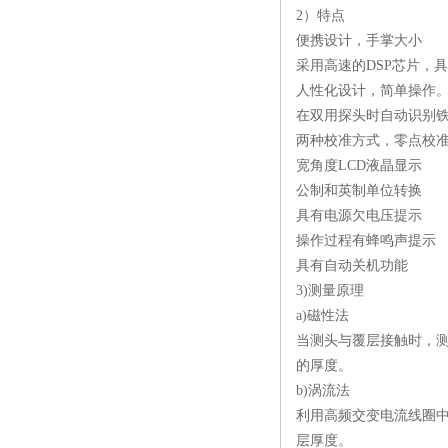
2）特点
便携设计，手掌大小
采用高速的DSP芯片，
人性化设计，简单操作
在双用探头时自动识别
两种校准方式，零点校
宽角度LCD液晶显示
公制和英制单位转换
具有电源欠电压提示
操作过程有蜂鸣声提示
具有自动关机功能
3)测量原理
a)磁性法
当测头与覆层接触时，
的厚度。
b)涡流法
利用高频交变电流线圈
层厚度。