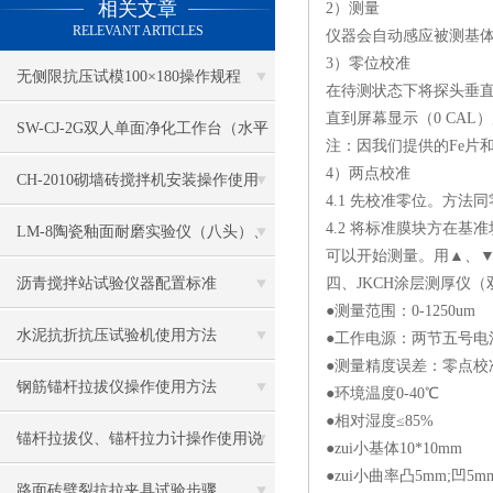
相关文章
2）测量
RELEVANT ARTICLES
仪器会自动感应被测基体
3）零位校准
无侧限抗压试模100×180操作规程
在待测状态下将探头垂直
直到屏幕显示（0 CA
SW-CJ-2G双人单面净化工作台（水平
注：因我们提供的Fe片
4）两点校准
送风）
CH-2010砌墙砖搅拌机安装操作使用
4.1 先校准零位。方法
4.2 将标准膜块方在
LM-8陶瓷釉面耐磨实验仪（八头）、
可以开始测量。用▲、
釉面耐磨仪结构及工作原理
沥青搅拌站试验仪器配置标准
四、JKCH涂层测厚仪
●测量范围：0-1250um
水泥抗折抗压试验机使用方法
●工作电源：两节五号电
●测量精度误差：零点校准 
钢筋锚杆拉拔仪操作使用方法
●环境温度0-40℃
●相对湿度≤85%
锚杆拉拔仪、锚杆拉力计操作使用说
●zui小基体10*10mm
●zui小曲率凸5mm;凹5m
明
路面砖劈裂抗拉夹具试验步骤