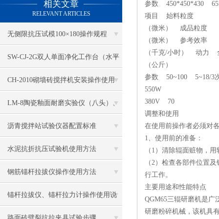
相关文章
参数 450*450*430 65*
RELEVANT ARTICLES
项目 始料粒度
（微米） 成品粒度
无侧限抗压试模100×180操作规程
（微米） 参考效率
（千克/小时） 动力 
SW-CJ-2G双人单面净化工作台（水平
（公斤）
参数 50~100 5~18/3
送风）
CH-2010砌墙砖搅拌机安装操作使用
550W
380V 70
LM-8陶瓷釉面耐磨实验仪（八头）、
调整和使用
釉面耐磨仪结构及工作原理
沥青搅拌站试验仪器配置标准
在使用前操作者必须对
1、使用前的准备：
水泥抗折抗压试验机使用方法
（1）清除辊面赃物，
（2）检查各部件位置及
钢筋锚杆拉拔仪操作使用方法
行工作。
主要用途和性能特点
锚杆拉拔仪、锚杆拉力计操作使用说
QGM65三辊研磨机是
研磨粉碎机械，该机具
明
路面砖劈裂抗拉夹具试验步骤