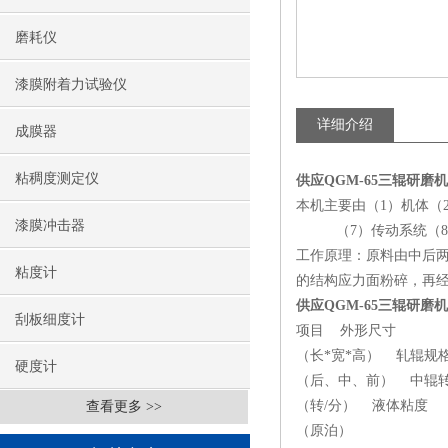
磨耗仪
漆膜附着力试验仪
详细介绍
成膜器
粘稠度测定仪
供应QGM-65三辊研磨机
本机主要由（1）机体（
漆膜冲击器
（7）传动系统（8）
工作原理：原料由中后
粘度计
的结构应力面粉碎，再
供应QGM-65三辊研磨机
刮板细度计
项目 外形尺寸
（长*宽*高） 轧辊规
硬度计
（后、中、前） 中辊
（转/分） 液体粘度
查看更多 >>
（原泊）