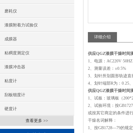
磨耗仪
漆膜附着力试验仪
详细介绍
成膜器
粘稠度测定仪
供应QGZ漆膜干燥时间
1、电源：AC220V·50HZ
漆膜冲击器
2、测量误差：±0.5%
3、划针所划圆形轨迹直径
粘度计
4、划针端部R为：0.25、0
供应QGZ漆膜干燥时间
刮板细度计
1、试板：玻璃板（200*2
2、试验环境：按GB17
硬度计
或按其它商定的条件进
干燥名词解释：
查看更多 >>
1、按GB1728—7