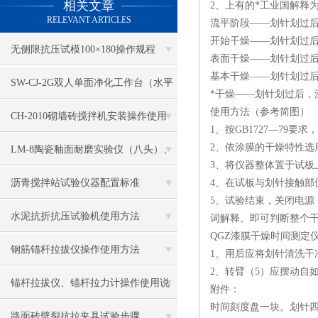
相关文章
2、上有的*工业国解释
RELEVANT ARTICLES
流平阶段——划针划过
开始干燥——划针划过
无侧限抗压试模100×180操作规程
表面干燥——划针划过
基本干燥——划针划过
SW-CJ-2G双人单面净化工作台（水平
*干燥——划针划过后，
使用方法（参考简图）
送风）
CH-2010砌墙砖搅拌机安装操作使用
1、按GB1727—79要
2、依涂膜的干燥特性选
LM-8陶瓷釉面耐磨实验仪（八头）、
3、将仪器整体置于试板
釉面耐磨仪结构及工作原理
沥青搅拌站试验仪器配置标准
4、在试板与划针接触
5、试验结束，关闭电源
水泥抗折抗压试验机使用方法
词解释。即可判断整个
QGZ漆膜干燥时间测定
钢筋锚杆拉拔仪操作使用方法
1、用后应将划针清洗干
2、转臂（5）应摆动自
锚杆拉拔仪、锚杆拉力计操作使用说
附件：
时间刻度盘一块。划针
明
路面砖劈裂抗拉夹具试验步骤