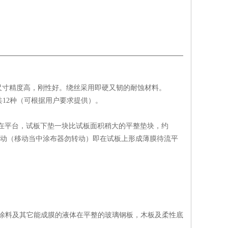
尺寸精度高，刚性好。绕丝采用即硬又韧的耐蚀材料。
M共12种（可根据用户要求提供）。
在平台，试板下垫一块比试板面积稍大的平整垫块，约
移动（移动当中涂布器勿转动）即在试板上形成薄膜待流平
种涂料及其它能成膜的液体在平整的玻璃钢板，木板及柔性底