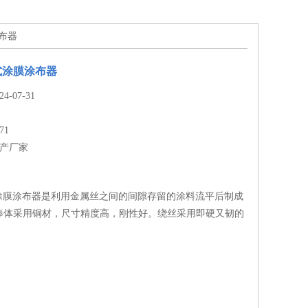
涂布器
式涂膜涂布器
-07-31
71
生产厂家
式涂膜涂布器是利用金属丝之间的间隙存留的涂料流平后制成
棒体采用铜材，尺寸精度高，刚性好。绕丝采用即硬又韧的