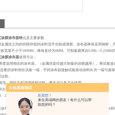
式涂膜涂布器特
点及主要参数
用金属丝之间的间隙存留的涂料流平后制成薄膜。涂布器棒体采用铜材，
宽度不小于100MM，棒体直径为9MM。可制备膜厚自0.006—0.25M
式涂膜涂布器
使用方法：
膜厚度选用相应的涂布器。（金属丝直径越大制备的涂膜越厚）。将试板放
。将适量的涂料倒在试板一端，手持涂布器接触试板推动涂料向另一端匀速
膜过程。
即清洗，用软毛刷清理残留涂料。擦干后以备下次使用。
UL型湿膜（轮规）测厚仪，配合制膜。
欢迎您！
、30、40、50、60、70、80、90、100、120、150um.
来自局域网的朋友！有什么可以帮
助您的吗？
涂膜涂布器是制备各种厚度涂膜的*工具。它可以将色漆，清漆，油墨等各
匀的薄膜。用做各种有关实验。