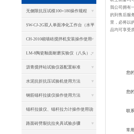
我公司拥有
无侧限抗压试模100×180操作规程
的到售后服
里，必将以
SW-CJ-2G双人单面净化工作台（水平
品均可享受
送风）
CH-2010砌墙砖搅拌机安装操作使用
LM-8陶瓷釉面耐磨实验仪（八头）、
釉面耐磨仪结构及工作原理
沥青搅拌站试验仪器配置标准
您
水泥抗折抗压试验机使用方法
您
钢筋锚杆拉拔仪操作使用方法
锚杆拉拔仪、锚杆拉力计操作使用说
联
明
路面砖劈裂抗拉夹具试验步骤
常