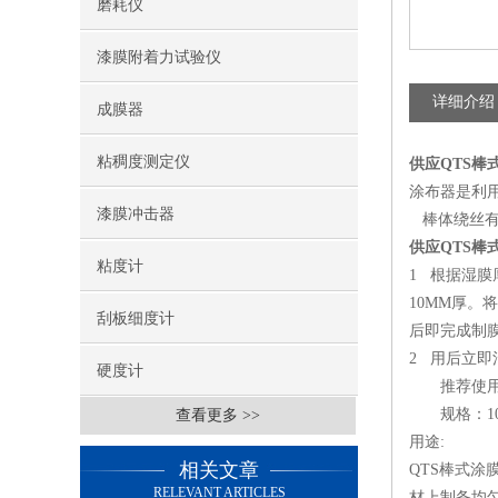
磨耗仪
漆膜附着力试验仪
详细介绍
成膜器
粘稠度测定仪
供应QTS棒
涂布器是利
漆膜冲击器
棒体绕丝有效
供应QTS棒
粘度计
1 根据湿
10MM厚
刮板细度计
后即完成制
2 用后立
硬度计
推荐使用Q
规格：10、20
查看更多 >>
用途:
相关文章
QTS棒式
RELEVANT ARTICLES
材上制备均