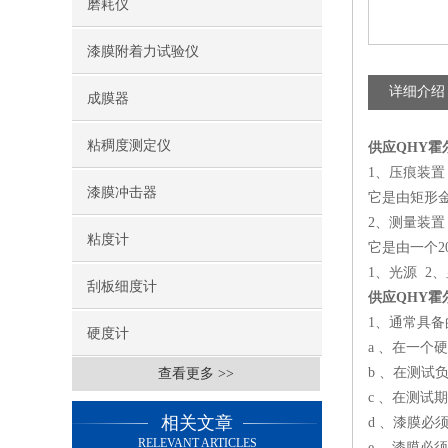
磨耗仪
漆膜附着力试验仪
详细介绍
成膜器
粘稠度测定仪
供应QHY霍
1、压痕装置
漆膜冲击器
它是由矩形
2、测量装置
粘度计
它是由一个2
1、光源 2
刮板细度计
供应QHY霍
1、通常具备
硬度计
a 、在一个
b 、在测试
查看更多 >>
c 、在测
相关文章
d 、漆膜必
RELEVANT ARTICLES
e 、漆膜必