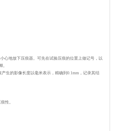
后小心地放下压痕器。可先在试验压痕的位置上做记号，以
脚。
痕产生的影像长度以毫米表示，精确到0.1mm，记录其结
压痕性。