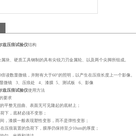
尔兹压痕试验仪
结构
金属块、硬质工具钢制的具有尖锐刀刃金属轮、以及两个尖脚所组成。
0倍读数显微镜，并附有大于60°的照明，以产生在压痕长度上一个影像。
、显微镜 3、压痕处 4、漆膜 5、测试板 6、影像
尔兹压痕试验仪
使用方法
的要求
硬的平整无扭曲、表面无可见隆起的底材上；
负荷下，底材必须不变形；
试期间，漆膜一般表现塑性变形，而不是弹性变形；
须在压痕装置的负荷下，膜厚仍保持至少10um的厚度；
须均匀、光滑和清洁。