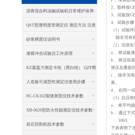
2、取样按GB
沥青混合料冻融试验机日常维护保养
3、试板按GB
4、试验步骤
QST型透明度管测定仪 测定方法 注意
（1）试验环
除非另有规定
事项
砂浆稠度仪说明书
（2）压痕长
a 、将试板
漆膜冲击试验仪工作原理
b 、将压
KZ遮盖力测定卡纸（黑白纸） QZP黑
便压后重新找
c 、除非另
白格遮盖力板 QSG型格式管
人造板可成型性测定仪使用步骤
果。
d 、在同一
HC-CK102裂缝测宽仪技术参数
（3）抗压痕
a 、将平均
XB-0620型防火性能测定仪技术参数
b 、通过下
100/L
岩石切割机技术参数
下表表明了