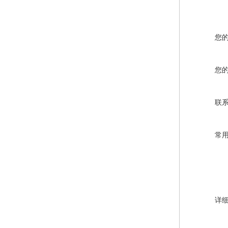
您
您
联
常
详