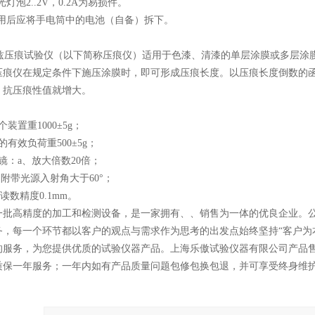
泡2..2V，0.2A为易损件。
用后应将手电筒中的电池（自备）拆下。
尔兹压痕试验仪（以下简称压痕仪）适用于色漆、清漆的单层涂膜或多层涂
压痕仪在规定条件下施压涂膜时，即可形成压痕长度。以压痕长度倒数的
，抗压痕性值就增大。
装置重1000±5g；
的有效负荷重500±5g；
镜：a、放大倍数20倍；
光源入射角大于60°；
度0.1mm。
一批高精度的加工和检测设备，是一家拥有、、销售为一体的优良企业。公司
务，每一个环节都以客户的观点与需求作为思考的出发点始终坚持“客户为
的服务，为您提供优质的试验仪器产品。上海乐傲试验仪器有限公司产品
质保一年服务；一年内如有产品质量问题包修包换包退，并可享受终身维