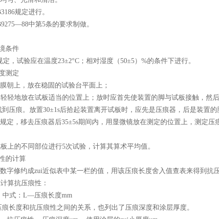
3186规定进行。
9275—88中第5条的要求制做。
境条件
，试验应在温度23±2°C；相对湿度（50±5）%的条件下进行。
度测定
漆膜朝上，放在稳固的试验台平面上；
痕器轻轻地放在试板适当的位置上；放时应首先使装置的脚与试板接触，然
到压痕。放置30±1s后拾起装置离开试板时，应先是压痕器，后是装置的
有规定，移去压痕器后35±5s期间内，用显微镜放在测定的位置上，测定压
试板上的不同部位进行5次试验，计算其算术平均值。
性的计算
值数字修约成zui近似表中某一栏的值，用该压痕长度舍入值查表来得到抗
式计算抗压痕性：
 中式：L—压痕长度mm
压痕长度和抗压痕性之间的关系，也列出了压痕深度和涂层厚度。