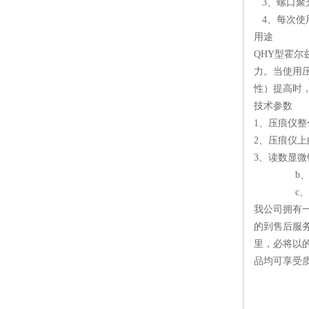
3、螺口聚光灯
4、每次使
用途
QHY型霍
力。当使用
性）提高时
技术参数
1、压痕仪整个
2、压痕仪上
3、读数显微
b、附带
c、读数精
我公司拥有
的到售后服
里，必将以
品均可享受