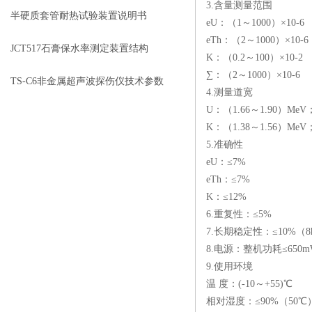
3.含量测量范围
半硬质套管耐热试验装置说明书
eU：（1～1000）×10-6
eTh：（2～1000）×10-6
JCT517石膏保水率测定装置结构
K：（0.2～100）×10-2
∑：（2～1000）×10-6
TS-C6非金属超声波探伤仪技术参数
4.测量道宽
U：（1.66～1.90）MeV
K：（1.38～1.56）MeV
5.准确性
eU：≤7%
eTh：≤7%
K：≤12%
6.重复性：≤5%
7.长期稳定性：≤10%（8
8.电源：整机功耗≤650
9.使用环境
温 度：(-10～+55)℃
相对湿度：≤90%（50℃