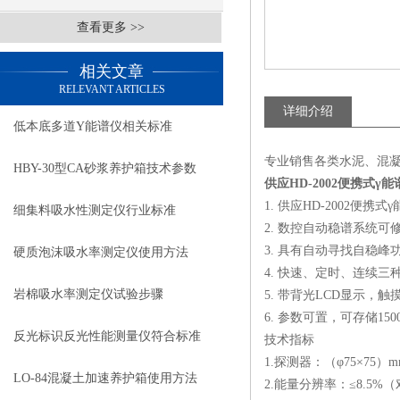
查看更多 >>
相关文章
RELEVANT ARTICLES
详细介绍
低本底多道Y能谱仪相关标准
专业销售各类水泥、混
HBY-30型CA砂浆养护箱技术参数
供应HD-2002便携式γ能
1. 供应HD-2002
细集料吸水性测定仪行业标准
2. 数控自动稳谱系统
3. 具有自动寻找自稳
硬质泡沫吸水率测定仪使用方法
4. 快速、定时、连续
岩棉吸水率测定仪试验步骤
5. 带背光LCD显示，
6. 参数可置，可存储15
反光标识反光性能测量仪符合标准
技术指标
1.探测器：（φ75×75）mm
LO-84混凝土加速养护箱使用方法
2.能量分辨率：≤8.5%（对