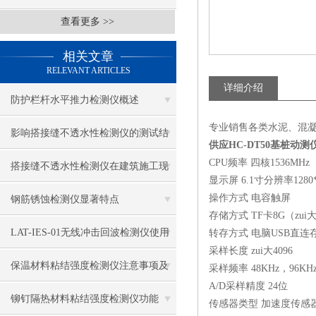
查看更多 >>
相关文章
RELEVANT ARTICLES
详细介绍
防护栏杆水平推力检测仪概述
专业销售各类水泥、混
影响搭接缝不透水性检测仪的测试结
供应HC-DT50基桩动测
CPU频率 四核1536MHz
果的因素有哪些？
搭接缝不透水性检测仪在建筑施工现
显示屏 6.1寸分辨率1280*
场中的应用
操作方式 电容触屏
钢筋锈蚀检测仪显著特点
存储方式 TF卡8G（zui
LAT-IES-01无线冲击回波检测仪使用
转存方式 电脑USB直连
采样长度 zui大4096
操作方法
保温材料粘结强度检测仪注意事项及
采样频率 48KHz，96KH
A/D采样精度 24位
保养
铆钉隔热材料粘结强度检测仪功能
传感器类型 加速度传感