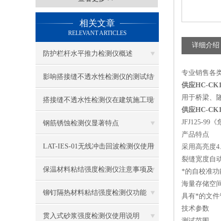
相关文章
RELEVANT ARTICLES
详细介绍
防护栏杆水平推力检测仪概述
专业销售各
影响搭接缝不透水性检测仪的测试结
供应HC-CK
用于桥梁、
果的因素有哪些？
搭接缝不透水性检测仪在建筑施工现
供应HC-CK
场中的应用
JFJ125-
钢筋锈蚀检测仪显著特点
产品特点
LAT-IES-01无线冲击回波检测仪使用
采用高亮度4
裂缝宽度自
操作方法
保温材料粘结强度检测仪注意事项及
*的自校准
海量存储空间
保养
铆钉隔热材料粘结强度检测仪功能
具有*的文
技术参数
贯入式砂浆强度检测仪使用说明
测试范围