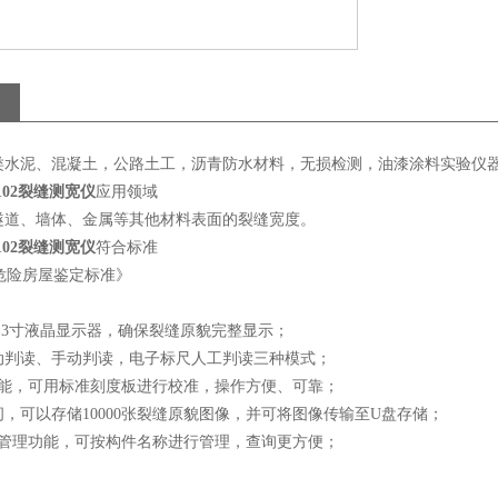
类水泥、混凝土，公路土工，沥青防水材料，无损检测，油漆涂料实验仪
102裂缝测宽仪
应用领域
隧道、墙体、金属等其他材料表面的裂缝宽度。
102裂缝测宽仪
符合标准
99《危险房屋鉴定标准》
.3寸液晶显示器，确保裂缝原貌完整显示；
动判读、手动判读，电子标尺人工判读三种模式；
功能，可用标准刻度板进行校准，操作方便、可靠；
，可以存储10000张裂缝原貌图像，并可将图像传输至U盘存储；
件管理功能，可按构件名称进行管理，查询更方便；