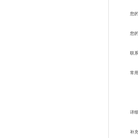
您
您
联
常
详
补