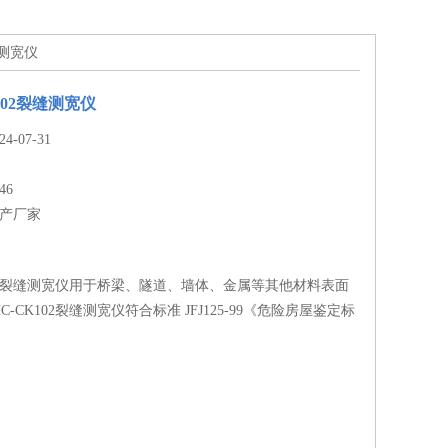
缝测宽仪
102裂缝测宽仪
-07-31
46
生产厂家
102裂缝测宽仪用于桥梁、隧道、墙体、金属等其他材料表面
-CK102裂缝测宽仪符合标准 JFJ125-99《危险房屋鉴定标