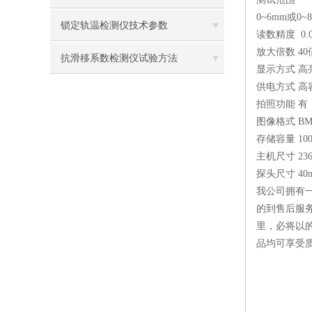
0~6mm或0~
锁定轨温检测仪技术参数
读数精度 0.
放大倍数 40
抗滑移系数检测仪试验方法
显示方式 高
供电方式 高
拍照功能 有
图像格式 BMP
存储容量 100
主机尺寸 236
探头尺寸 40m
我公司拥有
的到售后服
里，必将以
品均可享受