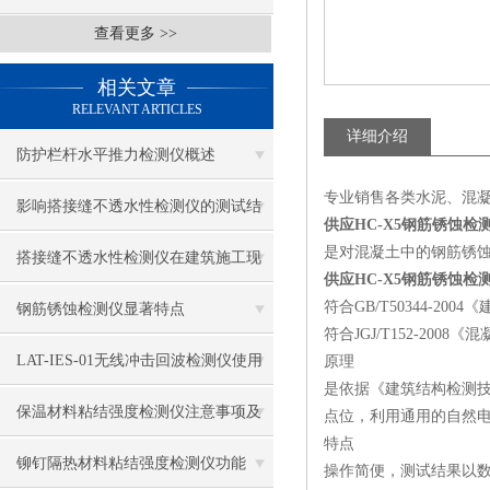
查看更多 >>
相关文章
RELEVANT ARTICLES
详细介绍
防护栏杆水平推力检测仪概述
专业销售各类水泥、混
影响搭接缝不透水性检测仪的测试结
供应HC-X5钢筋锈蚀检
是对混凝土中的钢筋锈
果的因素有哪些？
搭接缝不透水性检测仪在建筑施工现
供应HC-X5钢筋锈蚀检
场中的应用
符合GB/T50344-20
钢筋锈蚀检测仪显著特点
符合JGJ/T152-200
LAT-IES-01无线冲击回波检测仪使用
原理
是依据《建筑结构检测技
操作方法
保温材料粘结强度检测仪注意事项及
点位，利用通用的自然
特点
保养
铆钉隔热材料粘结强度检测仪功能
操作简便，测试结果以