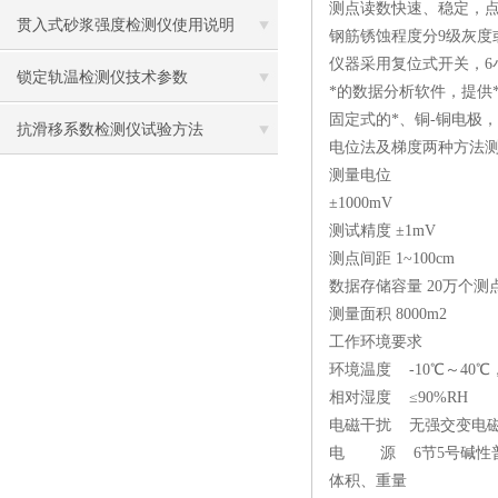
测点读数快速、稳定，点
贯入式砂浆强度检测仪使用说明
钢筋锈蚀程度分9级灰度
仪器采用复位式开关，6
锁定轨温检测仪技术参数
*的数据分析软件，提供
固定式的*、铜-铜电极
抗滑移系数检测仪试验方法
电位法及梯度两种方法
测量电位
±1000mV
测试精度 ±1mV
测点间距 1~100cm
数据存储容量 20万个测
测量面积 8000m2
工作环境要求
环境温度 -10℃～40
相对湿度 ≤90%RH
电磁干扰 无强交变电
电 源 6节5号碱性普
体积、重量